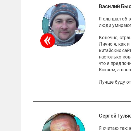
Василий Бы
Я слышал об э
люди умирают,
Конечно, стра
Лично я, как 
китайских сай
настолько ков
что я предпоч
Китаем, а пое
Лучше буду от
Сергей Гуля
Я считаю так: 