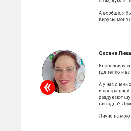
этом, думаю, 
А вообще, я б
вирусы меня н
Оксана Лива
Коронавируса 
где тепло и в
А у нас очень 
и пострашней.
раздувают шум
выгодно? Даж
Лично на мою 