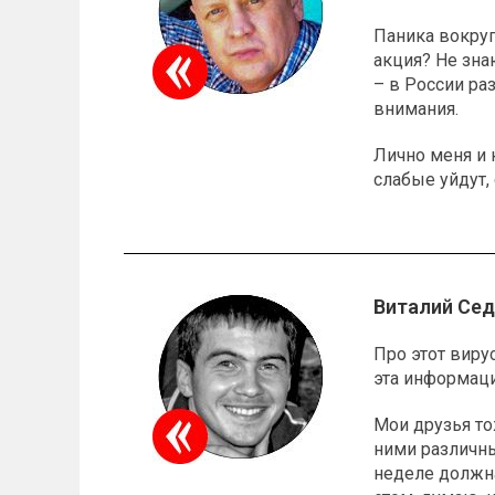
Паника вокруг
акция? Не зна
– в России ра
внимания.
Лично меня и 
слабые уйдут,
Виталий Сед
Про этот виру
эта информаци
Мои друзья то
ними различны
неделе должна