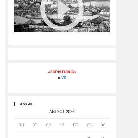
«ЗОРИ ПЛЮС»
в
VK
Архив
АВГУСТ 2026
ПН
ВТ
СР
ЧТ
ПТ
СБ
ВС