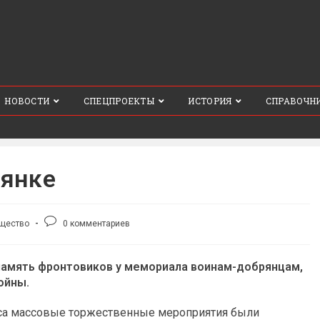
НОВОСТИ
СПЕЦПРОЕКТЫ
ИСТОРИЯ
СПРАВОЧН
рянке
ка
Комментарии
щество
0 комментариев
:
к
записи:
 память фронтовиков у мемориала воинам-добрянцам,
ойны.
руса массовые торжественные мероприятия были