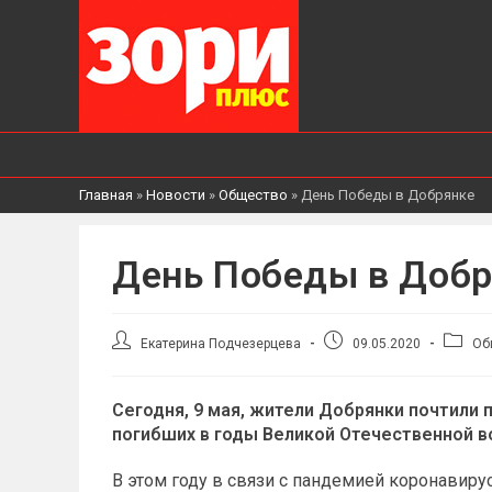
Главная
»
Новости
»
Общество
»
День Победы в Добрянке
День Победы в Доб
Автор
Запись
Рубри
Екатерина Подчезерцева
09.05.2020
Об
записи:
опубликована:
записи
Сегодня, 9 мая, жители Добрянки почтили
погибших в годы Великой Отечественной в
В этом году в связи с пандемией коронави