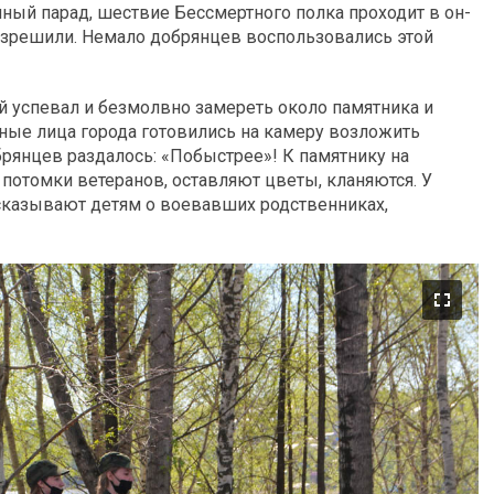
ный парад, шествие Бессмертного полка проходит в он-
разрешили. Немало добрянцев воспользовались этой
й успевал и безмолвно замереть около памятника и
ные лица города готовились на камеру возложить
брянцев раздалось: «Побыстрее»! К памятнику на
потомки ветеранов, оставляют цветы, кланяются. У
ссказывают детям о воевавших родственниках,