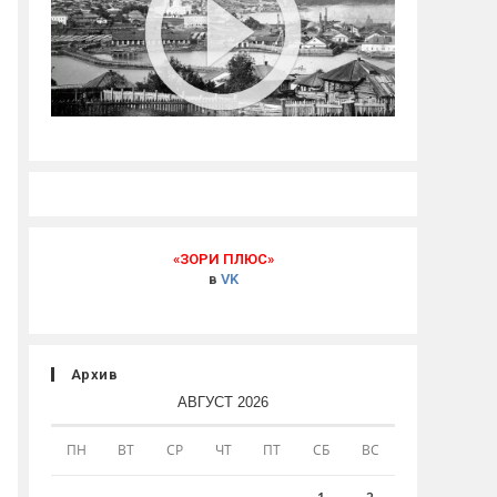
«ЗОРИ ПЛЮС»
в
VK
Архив
АВГУСТ 2026
ПН
ВТ
СР
ЧТ
ПТ
СБ
ВС