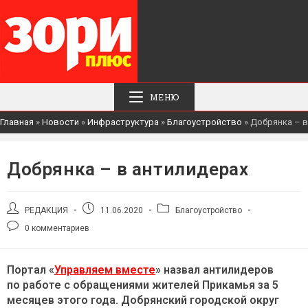
МЕНЮ
Главная
»
Новости
»
Инфраструктура
»
Благоустройство
»
Добрянка – в
Добрянка – в антилидерах
Автор
Запись
Рубрика
РЕДАКЦИЯ
11.06.2020
Благоустройство
записи:
опубликована:
записи:
Комментарии
0 комментариев
к
записи:
Портал «
Управляем вместе
» назвал антилидеров
по работе с обращениями жителей Прикамья за 5
месяцев этого года. Добрянский городской округ