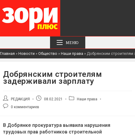
МЕНЮ
Главная
»
Новости
»
Общество
»
Наши права
»
Добрянским строителям 
Добрянским строителям
задерживали зарплату
Автор
Запись
Рубрика
РЕДАКЦИЯ
08.02.2021
Наши права
записи:
опубликована:
записи:
Комментарии
0 комментариев
к
записи:
В Добрянке прокуратура выявила нарушения
трудовых прав работников строительной