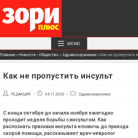
МЕНЮ
Главная
»
Новости
»
Общество
»
Здравоохранение
»
Как не пропустить 
Как не пропустить инсульт
Автор
Запись
Рубрика
РЕДАКЦИЯ
04.11.2025
Здравоохранение
записи:
опубликована:
записи:
С конца октября до начала ноября ежегодно
проходит неделя борьбы с инсультом. Как
распознать признаки инсульта и помочь до приезда
скорой помощи, рассказывает врач-невролог