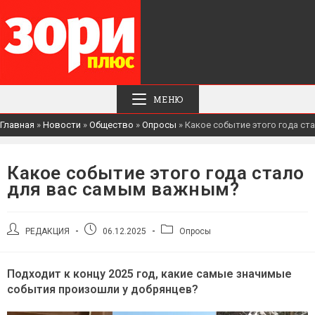
МЕНЮ
Главная
»
Новости
»
Общество
»
Опросы
»
Какое событие этого года с
Какое событие этого года стало
для вас самым важным?
Автор
Запись
Рубрика
РЕДАКЦИЯ
06.12.2025
Опросы
записи:
опубликована:
записи:
Подходит к концу 2025 год, какие самые значимые
события произошли у добрянцев?