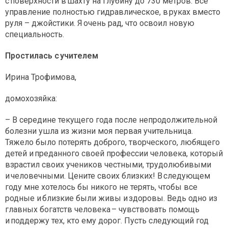
с поверхности в шахту на глубину до 730 метров. Всё
управление полностью гидравлическое, в руках вместо
руля – джойстики. Я очень рад, что освоил новую
специальность.
Простилась с учителем
Ирина Трофимова,
домохозяйка:
– В середине текущего года после непродолжительной
болезни ушла из жизни моя первая учительница.
Тяжело было потерять доброго, творческого, любящего
детей и преданного своей профессии человека, который
взрастил своих учеников честными, трудолюбивыми
и человечными. Цените своих близких! В следующем
году мне хотелось бы никого не терять, чтобы все
родные и близкие были живы и здоровы. Ведь одно из
главных богатств человека – чувствовать помощь
и поддержу тех, кто ему дорог. Пусть следующий год