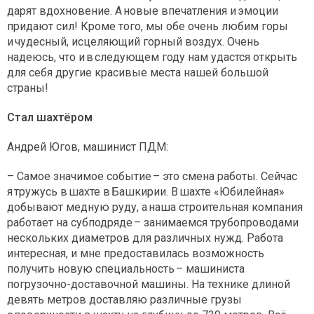
дарят вдохновение. А новые впечатления и эмоции
придают сил! Кроме того, мы обе очень любим горы
и чудесный, исцеляющий горный воздух. Очень
надеюсь, что и в следующем году нам удастся открыть
для себя другие красивые места нашей большой
страны!
Стал шахтёром
Андрей Югов, машинист ПДМ:
– Самое значимое событие – это смена работы. Сейчас
я тружусь в шахте в Башкирии. В шахте «Юбилейная»
добывают медную руду, а наша строительная компания
работает на субподряде – занимаемся трубопроводами
нескольких диаметров для различных нужд. Работа
интересная, и мне предоставилась возможность
получить новую специальность – машиниста
погрузочно-доставочной машины. На технике длиной
девять метров доставляю различные грузы