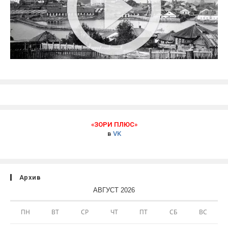
«ЗОРИ ПЛЮС»
в
VK
Архив
АВГУСТ 2026
ПН
ВТ
СР
ЧТ
ПТ
СБ
ВС