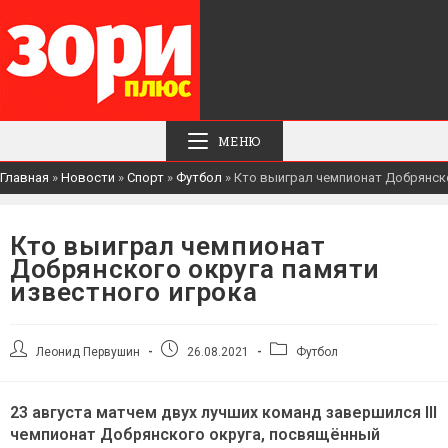
МЕНЮ
Главная
»
Новости
»
Спорт
»
Футбол
»
Кто выиграл чемпионат Добрянско
Кто выиграл чемпионат
Добрянского округа памяти
известного игрока
Автор
Запись
Рубрика
Леонид Первушин
26.08.2021
Футбол
записи:
опубликована:
записи:
23 августа матчем двух лучших команд завершился III
чемпионат Добрянского округа, посвящённый