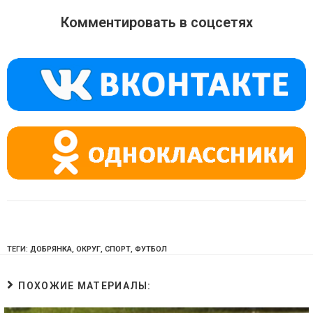
n
e
at
o
gr
s
Комментировать в соцсетях
kl
a
A
a
m
p
ss
p
ni
ki
ТЕГИ:
ДОБРЯНКА
,
ОКРУГ
,
СПОРТ
,
ФУТБОЛ
ПОХОЖИЕ МАТЕРИАЛЫ: