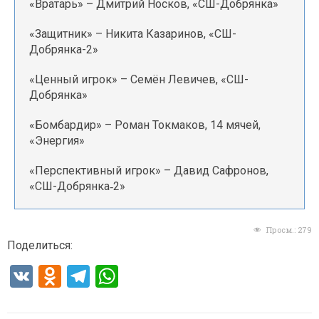
«Вратарь» – Дмитрий Носков, «СШ-Добрянка»
«Защитник» – Никита Казаринов, «СШ-
Добрянка-2»
«Ценный игрок» – Семён Левичев, «СШ-
Добрянка»
«Бомбардир» – Роман Токмаков, 14 мячей,
«Энергия»
«Перспективный игрок» – Давид Сафронов,
«СШ-Добрянка‑2»
Просм.:
279
Поделиться:
V
O
T
W
K
d
el
h