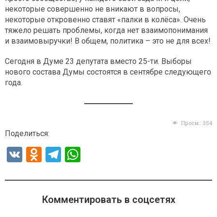
некоторые совершенно не вникают в вопросы,
некоторые откровенно ставят «палки в колёса». Очень
тяжело решать проблемы, когда нет взаимопонимания
и взаимовыручки! В общем, политика – это не для всех!
Сегодня в Думе 23 депутата вместо 25-ти. Выборы
нового состава Думы состоятся в сентябре следующего
года.
Просм.:
354
Поделиться:
V
O
T
W
K
d
el
h
n
e
at
o
gr
s
Комментировать в соцсетях
kl
a
A