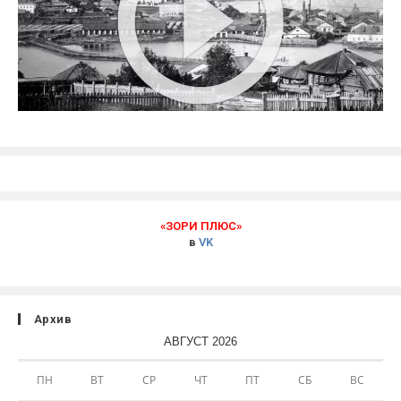
«ЗОРИ ПЛЮС»
в
VK
Архив
АВГУСТ 2026
ПН
ВТ
СР
ЧТ
ПТ
СБ
ВС