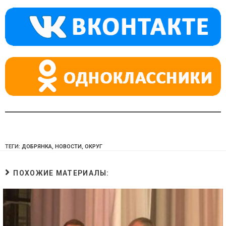
a
m
p
ss
p
ni
ki
ТЕГИ:
ДОБРЯНКА
,
НОВОСТИ
,
ОКРУГ
ПОХОЖИЕ МАТЕРИАЛЫ: