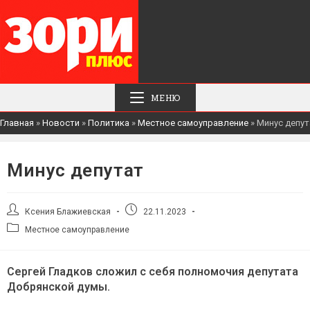
МЕНЮ
Главная
»
Новости
»
Политика
»
Местное самоуправление
»
Минус депут
Минус депутат
Автор
Запись
Ксения Блажиевская
22.11.2023
записи:
опубликована:
Рубрика
Местное самоуправление
записи:
Сергей Гладков сложил с себя полномочия депутата
Добрянской думы.