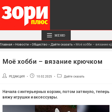
МЕНЮ
Главная
»
Новости
»
Общество
»
Дайте сказать
»
Моё хобби – вязание 
Моё хобби – вязание крючком
Автор
Запись
Рубрика
РЕДАКЦИЯ
10.02.2025
Дайте сказать
записи:
опубликована:
записи:
Начала с интерьерных корзин, потом затянуло, теперь
вяжу игрушки и аксессуары.