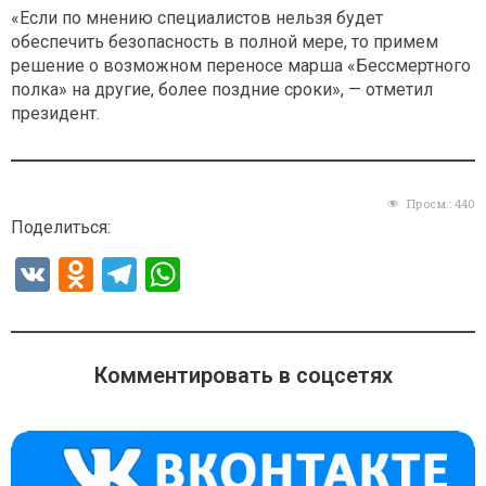
«Если по мнению специалистов нельзя будет
обеспечить безопасность в полной мере, то примем
решение о возможном переносе марша «Бессмертного
полка» на другие, более поздние сроки», — отметил
президент.
Просм.:
440
Поделиться:
V
O
T
W
K
d
el
h
n
e
at
o
gr
s
Комментировать в соцсетях
kl
a
A
a
m
p
ss
p