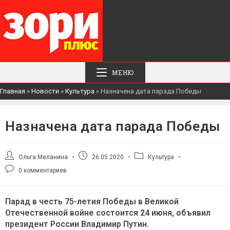
МЕНЮ
Главная
»
Новости
»
Культура
»
Назначена дата парада Победы
Назначена дата парада Победы
Автор
Запись
Рубрика
Ольга Меланина
26.05.2020
Культура
записи:
опубликована:
записи:
Комментарии
0 комментариев
к
записи:
Парад в честь 75-летия Победы в Великой
Отечественной войне состоится 24 июня, объявил
президент России Владимир Путин.