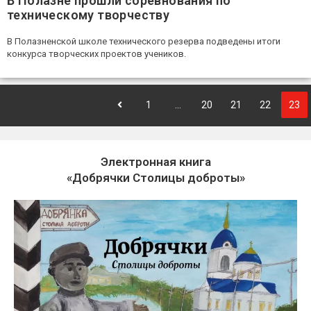
В Полазне прошли соревнования по
техническому творчеству
В Полазненской школе технического резерва подведены итоги
конкурса творческих проектов учеников.
1
…
20
21
22
23
Электронная книга
«Добрячки Столицы доброты»