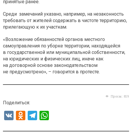
принятые ранее.
Среди замечаний указано, например, на незаконность
требовать от жителей содержать в чистоте территорию,
прилегающую к их участкам.
«Возложение обязанностей органов местного
самоуправления по уборке территории, находящейся
в государственной или муниципальной собственности,
на юридических и физических лиц, иначе как
на договорной основе законодательством
не предусмотрено», – говорится в протесте.
Просм.:
819
Поделиться:
V
O
T
W
K
d
el
h