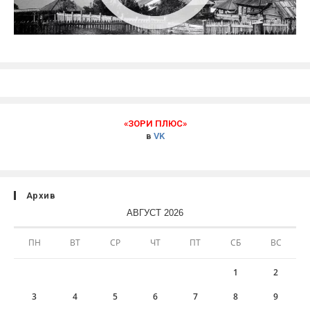
«ЗОРИ ПЛЮС»
в
VK
Архив
АВГУСТ 2026
ПН
ВТ
СР
ЧТ
ПТ
СБ
ВС
1
2
3
4
5
6
7
8
9