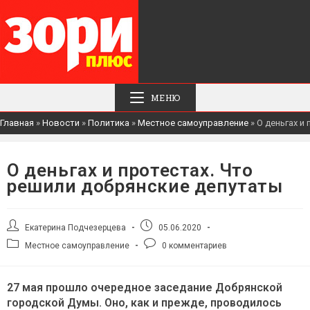
МЕНЮ
Главная
»
Новости
»
Политика
»
Местное самоуправление
»
О деньгах и
О деньгах и протестах. Что
решили добрянские депутаты
Автор
Запись
Екатерина Подчезерцева
05.06.2020
записи:
опубликована:
Рубрика
Комментарии
Местное самоуправление
0 комментариев
записи:
к
записи:
27 мая прошло очередное заседание Добрянской
городской Думы. Оно, как и прежде, проводилось