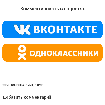
n
e
at
o
gr
s
Комментировать в соцсетях
kl
a
A
a
m
p
ss
p
ni
ki
ТЕГИ:
ДОБРЯНКА
,
ДУМА
,
ОКРУГ
Добавить комментарий