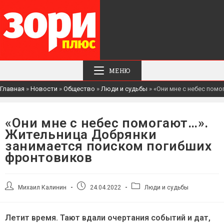
МЕНЮ
Главная
»
Новости
»
Общество
»
Люди и судьбы
»
«Они мне с небес пом
«Они мне с небес помогают…».
Жительница Добрянки
занимается поиском погибших
фронтовиков
Автор
Запись
Рубрика
Михаил Калинин
24.04.2022
Люди и судьбы
записи:
опубликована:
записи:
Летит время. Тают вдали очертания событий и дат,