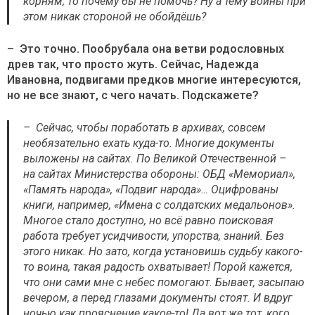
корням, то почему бы не помочь? Ну а тему войны при
этом никак стороной не обойдёшь?
– Это точно. Пообрубала она ветви родословных
древ так, что просто жуть. Сейчас, Надежда
Ивановна, подвигами предков многие интересуются,
но не все знают, с чего начать. Подскажете?
– Сейчас, чтобы поработать в архивах, совсем
необязательно ехать куда-то. Многие документы
выложены на сайтах. По Великой Отечественной –
на сайтах Министерства обороны: ОБД «Мемориал»,
«Память народа», «Подвиг народа»… Оцифрованы
книги, например, «Имена с солдатских медальонов».
Многое стало доступно, но всё равно поисковая
работа требует усидчивости, упорства, знаний. Без
этого никак. Но зато, когда установишь судьбу какого-
то воина, такая радость охватывает! Порой кажется,
что они сами мне с небес помогают. Бывает, засыпаю
вечером, а перед глазами документы стоят. И вдруг
ночью как прояснение какое-то! Да вот же тот, кого