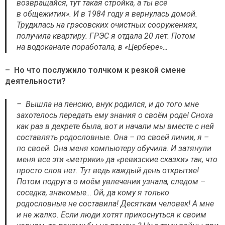
возвращайся, тут такая стройка, а ты всё
в общежитии». И в 1984 году я вернулась домой.
Трудилась на грэсовских очистных сооружениях,
получила квартиру. ГРЭС я отдала 20 лет. Потом
на водоканале поработала, в «Цербере»…
– Но что послужило толчком к резкой смене
деятельности?
– Вышла на пенсию, внук родился, и до того мне
захотелось передать ему знания о своём роде! Сноха
как раз в декрете была, вот и начали мы вместе с ней
составлять родословные. Она – по своей линии, я –
по своей. Она меня компьютеру обучила. И затянули
меня все эти «метрики» да «ревизские сказки» так, что
просто слов нет. Тут ведь каждый день открытие!
Потом подруга о моём увлечении узнала, следом –
соседка, знакомые… Ой, да кому я только
родословные не составила! Десяткам человек! А мне
и не жалко. Если люди хотят прикоснуться к своим