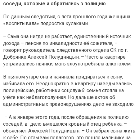
соседи, которые и обратились в полицию.
По данным следствия, с лета прошлого года женщина
«воспитывала» подростка кулаками.
– Сама она нигде не работает, единственный источник
дохода – пенсия по инвалидности её сожителя, –
говорит руководитель следственного отдела СК по г.
Добрянке Алексей Полудницын. – Часто в квартире
устраивались пьянки, мать злоупотребляла алкоголем.
В пьяном угаре она и начинала придираться к сыну,
избивала его. Неоднократно в квартиру наведывались
полицейские, работники соцслужб: семья стояла на
учёте как неблагополучная. Но дальше актов об
административных правонарушениях дело не заходило.
– А в январе этого года, после обращения в полицию
соседей, в дело вмешался кровный отец ребёнка, –
объясняет Алексей Полудницын. – Он забрал сына жить
к себе. По отзывам педагогов, это пошло мальчику на