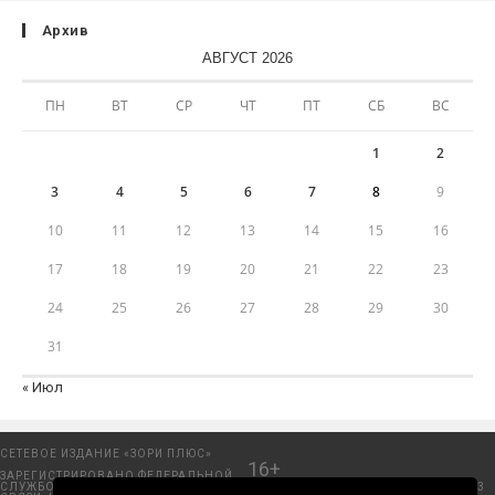
Архив
АВГУСТ 2026
ПН
ВТ
СР
ЧТ
ПТ
СБ
ВС
1
2
3
4
5
6
7
8
9
10
11
12
13
14
15
16
17
18
19
20
21
22
23
24
25
26
27
28
29
30
31
« Июл
СЕТЕВОЕ ИЗДАНИЕ «ЗОРИ ПЛЮС»
16+
ЗАРЕГИСТРИРОВАНО ФЕДЕРАЛЬНОЙ
СЛУЖБОЙ ПО НАДЗОРУ В СФЕРЕ
Добрянский городской портал. © 2006 - 2023