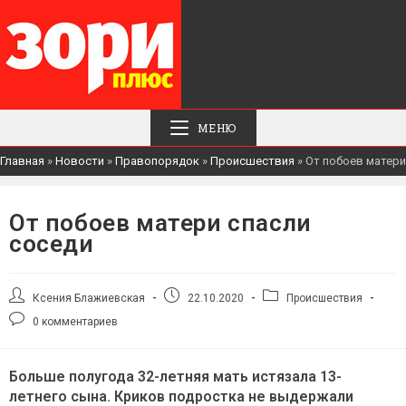
МЕНЮ
Главная
»
Новости
»
Правопорядок
»
Происшествия
»
От побоев матери
От побоев матери спасли
соседи
Автор
Запись
Рубрика
Ксения Блажиевская
22.10.2020
Происшествия
записи:
опубликована:
записи:
Комментарии
0 комментариев
к
записи:
Больше полугода 32-летняя мать истязала 13-
летнего сына. Криков подростка не выдержали