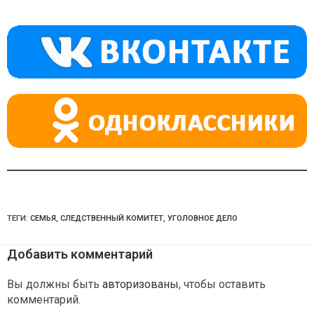
kl
a
A
a
m
p
ss
p
ni
ki
ТЕГИ:
СЕМЬЯ
,
СЛЕДСТВЕННЫЙ КОМИТЕТ
,
УГОЛОВНОЕ ДЕЛО
Добавить комментарий
Вы должны быть
авторизованы
, чтобы оставить
комментарий.