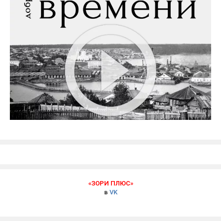
«ЗОРИ ПЛЮС»
в
VK