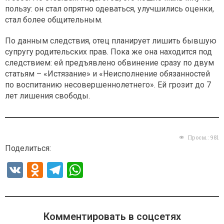
пользу: он стал опрятно одеваться, улучшились оценки,
стал более общительным.
По данным следствия, отец планирует лишить бывшую
супругу родительских прав. Пока же она находится под
следствием: ей предъявлено обвинение сразу по двум
статьям – «Истязание» и «Неисполнение обязанностей
по воспитанию несовершеннолетнего». Ей грозит до 7
лет лишения свободы.
Просм.:
981
Поделиться:
V
O
T
W
K
d
el
h
n
e
at
o
gr
s
Комментировать в соцсетях