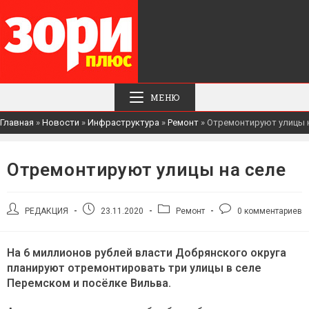
МЕНЮ
Главная
»
Новости
»
Инфраструктура
»
Ремонт
»
Отремонтируют улицы 
Отремонтируют улицы на селе
Автор
Запись
Рубрика
Комментарии
РЕДАКЦИЯ
23.11.2020
Ремонт
0 комментариев
записи:
опубликована:
записи:
к
записи:
На 6 миллионов рублей власти Добрянского округа
планируют отремонтировать три улицы в селе
Перемском и посёлке Вильва.