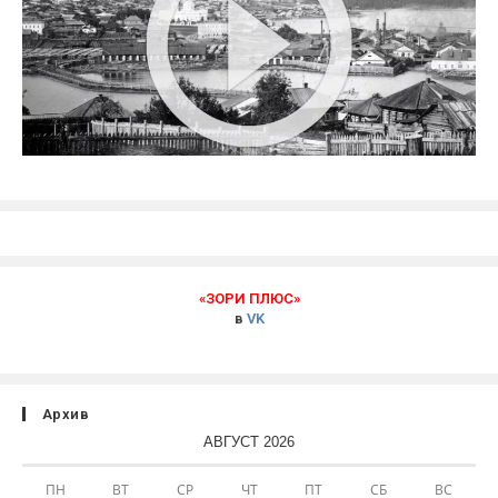
«ЗОРИ ПЛЮС»
в
VK
Архив
АВГУСТ 2026
ПН
ВТ
СР
ЧТ
ПТ
СБ
ВС