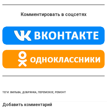
n
e
at
o
gr
s
Комментировать в соцсетях
kl
a
A
a
m
p
ss
p
ni
ki
ТЕГИ:
ВИЛЬВА
,
ДОБРЯНКА
,
ПЕРЕМСКОЕ
,
РЕМОНТ
Добавить комментарий