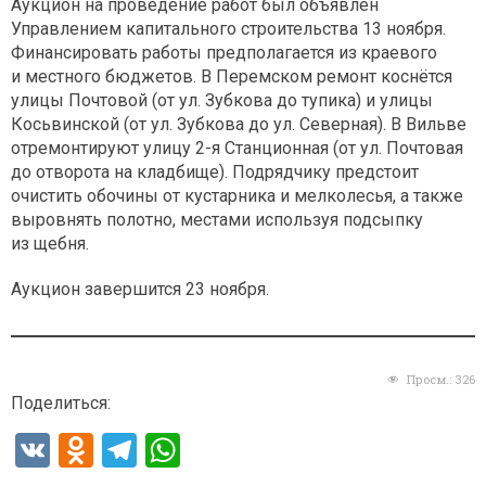
Аукцион на проведение работ был объявлен
Управлением капитального строительства 13 ноября.
Финансировать работы предполагается из краевого
и местного бюджетов. В Перемском ремонт коснётся
улицы Почтовой (от ул. Зубкова до тупика) и улицы
Косьвинской (от ул. Зубкова до ул. Северная). В Вильве
отремонтируют улицу 2-я Станционная (от ул. Почтовая
до отворота на кладбище). Подрядчику предстоит
очистить обочины от кустарника и мелколесья, а также
выровнять полотно, местами используя подсыпку
из щебня.
Аукцион завершится 23 ноября.
Просм.:
326
Поделиться:
V
O
T
W
K
d
el
h