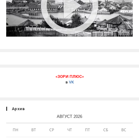
«ЗОРИ ПЛЮС»
в
VK
Архив
АВГУСТ 2026
ПН
ВТ
СР
ЧТ
ПТ
СБ
ВС