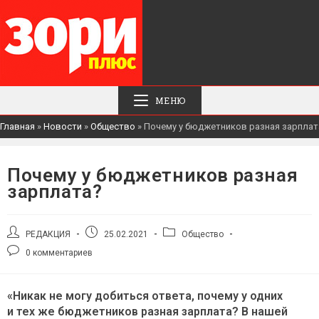
МЕНЮ
Главная
»
Новости
»
Общество
»
Почему у бюджетников разная зарплат
Почему у бюджетников разная
зарплата?
Автор
Запись
Рубрика
РЕДАКЦИЯ
25.02.2021
Общество
записи:
опубликована:
записи:
Комментарии
0 комментариев
к
записи:
«Никак не могу добиться ответа, почему у одних
и тех же бюджетников разная зарплата? В нашей