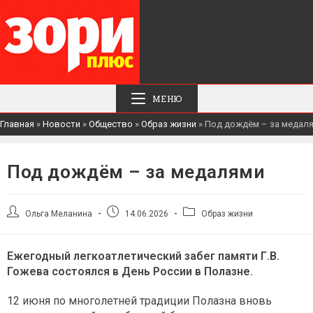
МЕНЮ
Главная
»
Новости
»
Общество
»
Образ жизни
»
Под дождём – за медал
Под дождём – за медалями
Автор
Запись
Рубрика
Ольга Меланина
14.06.2026
Образ жизни
записи:
опубликована:
записи:
Ежегодный легкоатлетический забег памяти Г.В.
Гожева состоялся в День России в Полазне.
12 июня по многолетней традиции Полазна вновь