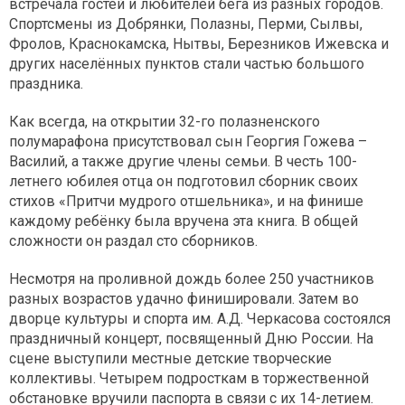
встречала гостей и любителей бега из разных городов.
Спортсмены из Добрянки, Полазны, Перми, Сылвы,
Фролов, Краснокамска, Нытвы, Березников Ижевска и
других населённых пунктов стали частью большого
праздника.
Как всегда, на открытии 32-го полазненского
полумарафона присутствовал сын Георгия Гожева –
Василий, а также другие члены семьи. В честь 100-
летнего юбилея отца он подготовил сборник своих
стихов «Притчи мудрого отшельника», и на финише
каждому ребёнку была вручена эта книга. В общей
сложности он раздал сто сборников.
Несмотря на проливной дождь более 250 участников
разных возрастов удачно финишировали. Затем во
дворце культуры и спорта им. А.Д. Черкасова состоялся
праздничный концерт, посвященный Дню России. На
сцене выступили местные детские творческие
коллективы. Четырем подросткам в торжественной
обстановке вручили паспорта в связи с их 14-летием.