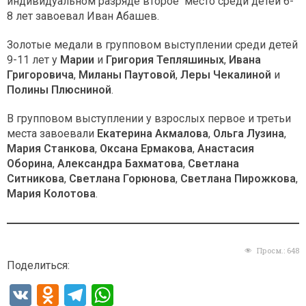
индивидуальном разряде второе место среди детей 6-
8 лет завоевал Иван Абашев.
Золотые медали в групповом выступлении среди детей
9-11 лет у
Марии
и
Григория Тепляшиных
,
Ивана
Григоровича
,
Миланы Паутовой
,
Леры Чекалиной
и
Полины Плюсниной
.
В групповом выступлении у взрослых первое и третьи
места завоевали
Екатерина Акмалова
,
Ольга Лузина
,
Мария Станкова
,
Оксана Ермакова
,
Анастасия
Оборина
,
Александра Бахматова
,
Светлана
Ситникова
,
Светлана Горюнова
,
Светлана Пирожкова
,
Мария Колотова
.
Просм.:
648
Поделиться:
V
O
T
W