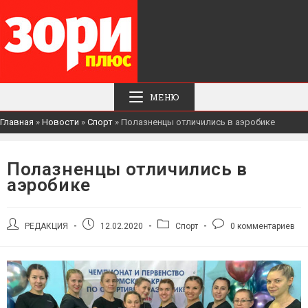
МЕНЮ
Главная
»
Новости
»
Спорт
»
Полазненцы отличились в аэробике
Полазненцы отличились в
аэробике
Автор
Запись
Рубрика
Комментарии
РЕДАКЦИЯ
12.02.2020
Спорт
0 комментариев
записи:
опубликована:
записи:
к
записи: