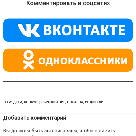
o
gr
s
Комментировать в соцсетях
kl
a
A
a
m
p
ss
p
ni
ki
ТЕГИ:
ДЕТИ
,
КОНКУРС
,
ОБРАЗОВАНИЕ
,
ПОЛАЗНА
,
РОДИТЕЛИ
Добавить комментарий
Вы должны быть
авторизованы
, чтобы оставить