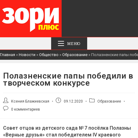
МЕНЮ
Главная
»
Новости
»
Общество
»
Образование
»
Полазненские папы поб
Полазненские папы победили в
творческом конкурсе
Автор
Запись
Рубрика
Ксения Блажиевская
09.12.2020
Образование
записи:
опубликована:
записи:
Комментарии
0 комментариев
к
записи:
Совет отцов из детского сада № 7 посёлка Полазны
«Верные друзья» стал победителем IV краевого