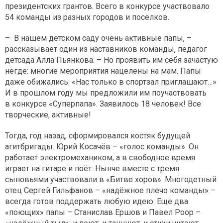
президентских грантов. Всего в конкурсе участвовало
54 команды из разных городов и посёлков.
– В нашем детском саду очень активные папы, –
рассказывает один из наставников команды, педагог
детсада Алла Пьянкова. – Но проявить им себя зачастую
негде: многие мероприятия нацелены на мам. Папы
даже обижались: «Нас только в спортзал приглашают…»
И в прошлом году мы предложили им поучаствовать
в конкурсе «Суперпапа». Заявилось 18 человек! Все
творческие, активные!
Тогда, год назад, сформировался костяк будущей
агитбригады. Юрий Косачёв – «голос команды». Он
работает электромехаником, а в свободное время
играет на гитаре и поёт. Нынче вместе с тремя
сыновьями участвовали в «Битве хоров». Многодетный
отец Сергей Гильфанов – «надёжное плечо команды» –
всегда готов поддержать любую идею. Ещё два
«поющих» папы – Станислав Ершов и Павел Роор –