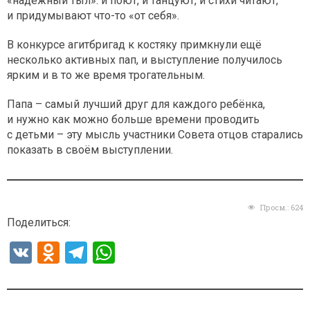
«надёжный тыл»: и поют, и танцуют, и стихи читают,
и придумывают что-то «от себя».
В конкурсе агитбригад к костяку примкнули ещё
несколько активных пап, и выступление получилось
ярким и в то же время трогательным.
Папа – самый лучший друг для каждого ребёнка,
и нужно как можно больше времени проводить
с детьми – эту мысль участники Совета отцов старались
показать в своём выступлении.
Просм.:
624
Поделиться:
V
O
T
W
K
d
el
h
n
e
at