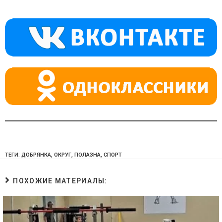
kl
a
A
a
m
p
ss
p
ni
ki
ТЕГИ:
ДОБРЯНКА
,
ОКРУГ
,
ПОЛАЗНА
,
СПОРТ
ПОХОЖИЕ МАТЕРИАЛЫ: