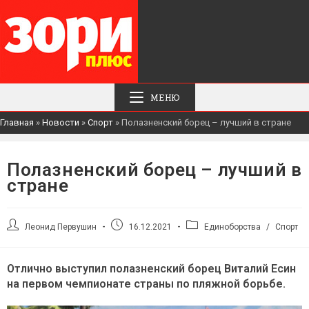
МЕНЮ
Главная
»
Новости
»
Спорт
»
Полазненский борец – лучший в стране
Полазненский борец – лучший в
стране
Автор
Запись
Рубрика
Леонид Первушин
16.12.2021
Единоборства
/
Спорт
записи:
опубликована:
записи:
Отлично выступил полазненский борец Виталий Есин
на первом чемпионате страны по пляжной борьбе.