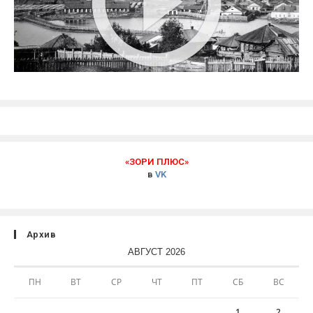
«ЗОРИ ПЛЮС»
в
VK
Архив
АВГУСТ 2026
ПН
ВТ
СР
ЧТ
ПТ
СБ
ВС
1
2