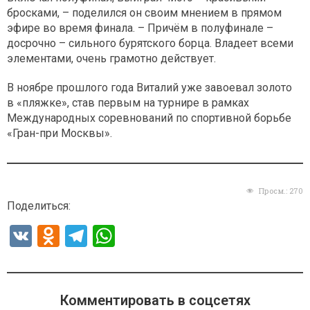
бросками, – поделился он своим мнением в прямом
эфире во время финала. – Причём в полуфинале –
досрочно – сильного бурятского борца. Владеет всеми
элементами, очень грамотно действует.
В ноябре прошлого года Виталий уже завоевал золото
в «пляжке», став первым на турнире в рамках
Международных соревнований по спортивной борьбе
«Гран-при Москвы».
Просм.:
270
Поделиться:
V
O
T
W
K
d
el
h
n
e
at
o
gr
s
Комментировать в соцсетях