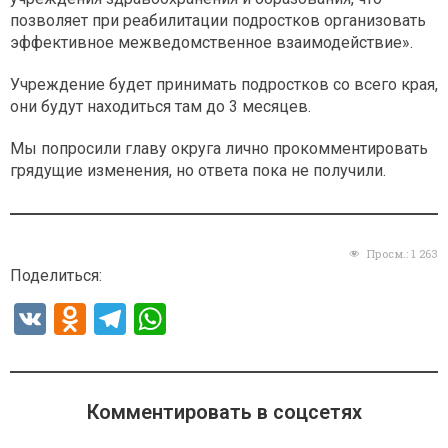
позволяет при реабилитации подростков организовать
эффективное межведомственное взаимодействие».
Учреждение будет принимать подростков со всего края,
они будут находиться там до 3 месяцев.
Мы попросили главу округа лично прокомментировать
грядущие изменения, но ответа пока не получили.
Просм.:
1 263
Поделиться:
V
O
T
W
K
d
el
h
n
e
at
o
gr
s
Комментировать в соцсетях
kl
a
A