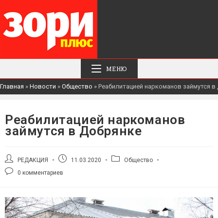
МЕНЮ
Главная
»
Новости
»
Общество
»
Реабилитацией наркоманов займутся в
Реабилитацией наркоманов
займутся в Добрянке
Автор
Запись
Рубрика
РЕДАКЦИЯ
11.03.2020
Общество
записи:
опубликована:
записи:
Комментарии
0 комментариев
к
записи: