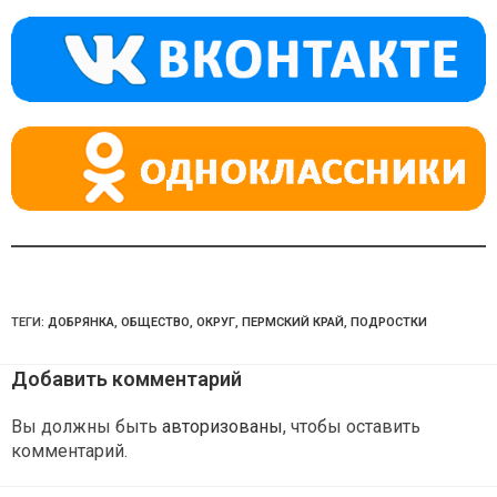
a
m
p
ss
p
ni
ki
ТЕГИ:
ДОБРЯНКА
,
ОБЩЕСТВО
,
ОКРУГ
,
ПЕРМСКИЙ КРАЙ
,
ПОДРОСТКИ
Добавить комментарий
Вы должны быть
авторизованы
, чтобы оставить
комментарий.