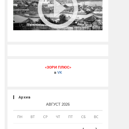
«ЗОРИ ПЛЮС»
в
VK
Архив
АВГУСТ 2026
ПН
ВТ
СР
ЧТ
ПТ
СБ
ВС