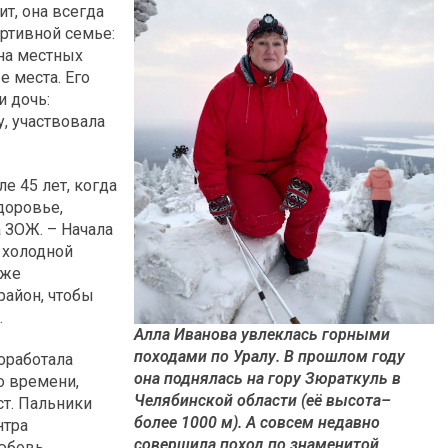
ит, она всегда
ртивной семье:
 на местных
 места. Его
и дочь:
, участвовала
е 45 лет, когда
доровье,
 ЗОЖ. – Начала
я холодной
уже
район, чтобы
.
Алла Иванова увлеклась горными
походами по Уралу. В прошлом году
оработала
она поднялась на гору Зюраткуль в
о времени,
Челябинской области (её высота–
ст. Пальники
более 1000 м). А совсем недавно
нтра
совершила поход по знаменитой
Любовь