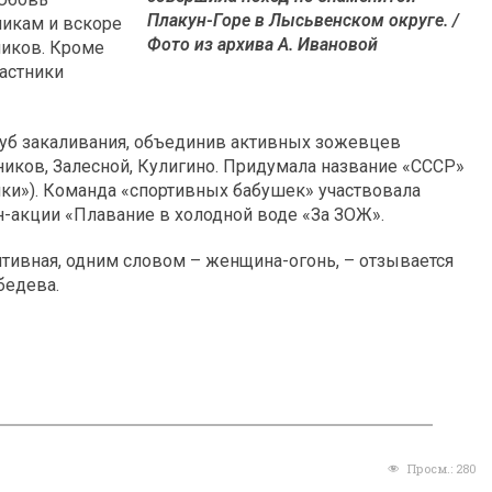
Плакун-Горе в Лысьвенском округе. /
икам и вскоре
Фото из архива А. Ивановой
ников. Кроме
частники
луб закаливания, объединив активных зожевцев
иков, Залесной, Кулигино. Придумала название «СССР»
ки»). Команда «спортивных бабушек» участвовала
н-акции «Плавание в холодной воде «За ЗОЖ».
зитивная, одним словом – женщина-огонь, – отзывается
бедева.
Просм.:
280