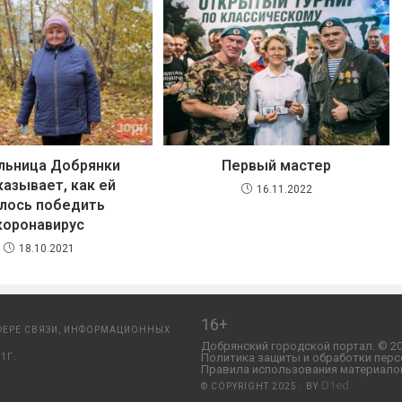
льница Добрянки
Первый мастер
казывает, как ей
16.11.2022
лось победить
коронавирус
18.10.2021
16+
ФЕРЕ СВЯЗИ, ИНФОРМАЦИОННЫХ
Добрянский городской портал. © 20
Политика защиты и обработки перс
1Г.
Правила использования материалов
D1ed
© COPYRIGHT 2025 · BY