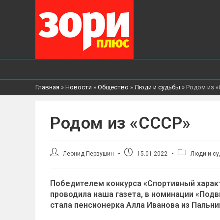
Главная
»
Новости
»
Общество
»
Люди и судьбы
»
Родом из «
Родом из «СССР»
Автор
Запись
Рубрика
Леонид Первушин
15.01.2022
Люди и с
записи:
опубликована:
записи:
Победителем конкурса «Спортивный харак
проводила наша газета, в номинации «Под
стала пенсионерка Алла Иванова из Пальни