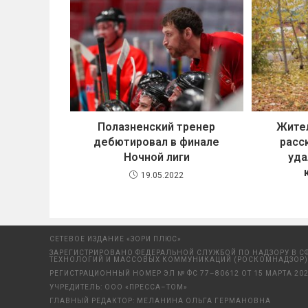
Полазненский тренер
Жите
дебютировал в финале
расс
Ночной лиги
уда
19.05.2022
СЕТЕВОЕ ИЗДАНИЕ «ЗОРИ ПЛЮС»
ЗАРЕГИСТРИРОВАНО ФЕДЕРАЛЬНОЙ СЛУЖБОЙ ПО НАДЗОРУ В С
ТЕХНОЛОГИЙ И МАССОВЫХ КОММУНИКАЦИЙ (РОСКОМНАДЗОР)
РЕГИСТРАЦИОННЫЙ НОМЕР ЭЛ № ФС 77–80612 ОТ 15 МАРТА 202
УЧРЕДИТЕЛЬ: ООО «ПРЕССА–ТОМ»
ГЛАВНЫЙ РЕДАКТОР: МЕЛАНИНА ОЛЬГА ГЕРМАНОВНА