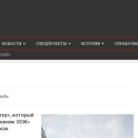
НОВОСТИ
СПЕЦПРОЕКТЫ
ИСТОРИЯ
СПРАВОЧН
СССР»
удьбы
тер», который
вижник ЗОЖ»
ков.