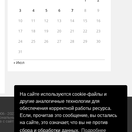
1
2
3
4
5
6
7
8
9
10
11
12
13
14
15
16
17
18
19
20
21
22
23
24
25
26
27
28
29
30
31
« Июл
На сайте используются cookie-файлы и
другие аналогичные технологии для
обеспечения корректной работы ресурса.
06 - 2023 ООО «Пресса-Том».
Если, прочитав это сообщение, вы остались
ональных данных ООО «Пресса-Том».
 с сайта «ЗОРИ ПЛЮС».
на сайте, это означает, что вы не против
сбора и обработки данных.
Подробнее