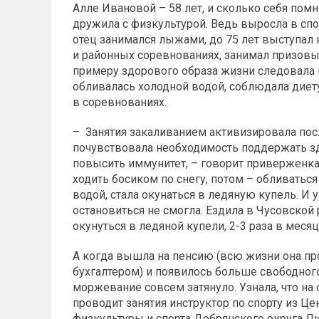
Алле Ивановой – 58 лет, и сколько себя помн
дружила с физкультурой. Ведь выросла в спо
отец занимался лыжами, до 75 лет выступал
и районных соревнованиях, занимал призовые
примеру здорового образа жизни следовала 
обливалась холодной водой, соблюдала диету
в соревнованиях.
– Занятия закаливанием активизировала посл
почувствовала необходимость поддержать з
повысить иммунитет, – говорит приверженка
ходить босиком по снегу, потом – обливатьс
водой, стала окунаться в ледяную купель. И 
остановиться не смогла. Ездила в Чусовской 
окунуться в ледяной купели, 2-3 раза в месяц
А когда вышла на пенсию (всю жизни она пр
бухгалтером) и появилось больше свободног
моржевание совсем затянуло. Узнала, что на 
проводит занятия инструктор по спорту из Це
физкультуры и спорта Добрянского округа 