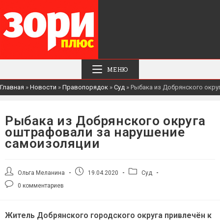
МЕНЮ
Главная
»
Новости
»
Правопорядок
»
Суд
»
Рыбака из Добрянского окру
Рыбака из Добрянского округа
оштрафовали за нарушение
самоизоляции
Автор
Запись
Рубрика
Ольга Меланина
19.04.2020
Суд
записи:
опубликована:
записи:
Комментарии
0 комментариев
к
записи:
Житель Добрянского городского округа привлечён к