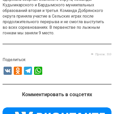
Кудымкарского и Бардымского муниипальных
образований вторая и третья. Команда Добрянского
округа приняла участие в Сельских играх после
продолжительного перерыва и не смогла выступить
во всех соревнованиях. В первенстве по лыжным
гонкам мы заняли 9 место.
Просм.:
310
Поделиться:
V
O
T
W
K
d
el
h
n
e
at
o
gr
s
Комментировать в соцсетях
kl
a
A
a
m
p