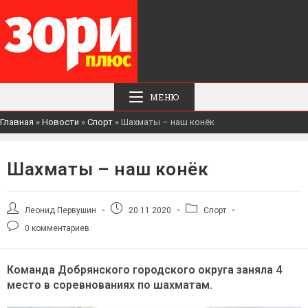
МЕНЮ
Главная
»
Новости
»
Спорт
»
Шахматы – наш конёк
Шахматы – наш конёк
Автор
Запись
Рубрика
Леонид Первушин
20.11.2020
Спорт
записи:
опубликована:
записи:
Комментарии
0 комментариев
к
записи:
Команда Добрянского городского округа заняла 4
место в соревнованиях по шахматам.