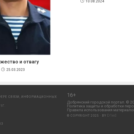
10.08.2024
ужество и отвагу
25.03.2023
16+
ФЕРЕ СВЯЗИ, ИНФОРМАЦИОННЫХ
Добрянский городской портал. © 20
Политика защиты и обработки перс
1Г.
Правила использования материалов
D1ed
© COPYRIGHT 2025 · BY
43