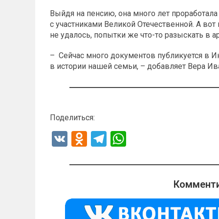
Выйдя на пенсию, она много лет проработала
с участниками Великой Отечественной. А во
не удалось, попытки же что-то разыскать в 
– Сейчас много документов публикуется в Ин
в истории нашей семьи, – добавляет Вера Ив
Поделиться:
V
O
T
W
K
d
el
h
n
e
at
o
gr
s
Комменти
kl
a
A
a
m
p