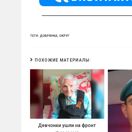
ss
p
ni
ki
ТЕГИ:
ДОБРЯНКА
,
ОКРУГ
ПОХОЖИЕ МАТЕРИАЛЫ:
Девчонки ушли на фронт