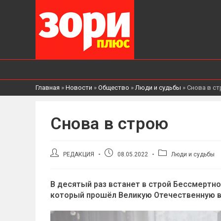
Главная
»
Новости
»
Общество
»
Люди и судьбы
»
Снова в с
Снова в строю
Автор
Запись
Рубрика
РЕДАКЦИЯ
08.05.2022
Люди и судьбы
записи:
опубликована:
записи:
В десятый раз встанет в строй Бессмертн
который прошёл Великую Отечественную во