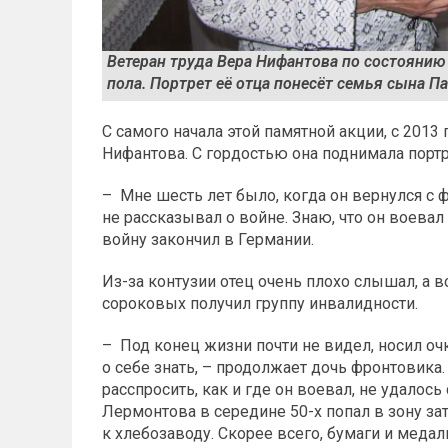
Ветеран труда Вера Нифантова по состояни
пола. Портрет её отца понесёт семья сына Па
С самого начала этой памятной акции, с 2013
Нифантова. С гордостью она поднимала портр
– Мне шесть лет было, когда он вернулся с фр
не рассказывал о войне. Знаю, что он воевал
войну закончил в Германии.
Из-за контузии отец очень плохо слышал, а 
сороковых получил группу инвалидности.
– Под конец жизни почти не видел, носил оч
о себе знать, – продолжает дочь фронтовика. 
расспросить, как и где он воевал, не удалос
Лермонтова в середине 50-х попал в зону за
к хлебозаводу. Скорее всего, бумаги и медал