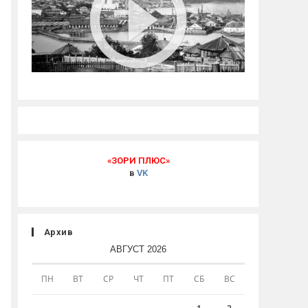
«ЗОРИ ПЛЮС»
в
VK
Архив
АВГУСТ 2026
ПН
ВТ
СР
ЧТ
ПТ
СБ
ВС