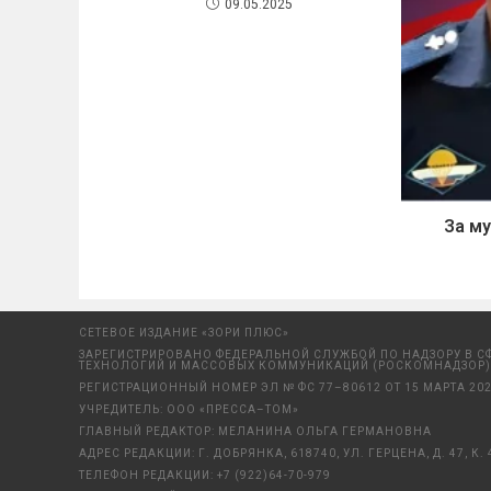
09.05.2025
За м
СЕТЕВОЕ ИЗДАНИЕ «ЗОРИ ПЛЮС»
ЗАРЕГИСТРИРОВАНО ФЕДЕРАЛЬНОЙ СЛУЖБОЙ ПО НАДЗОРУ В С
ТЕХНОЛОГИЙ И МАССОВЫХ КОММУНИКАЦИЙ (РОСКОМНАДЗОР)
РЕГИСТРАЦИОННЫЙ НОМЕР ЭЛ № ФС 77–80612 ОТ 15 МАРТА 202
УЧРЕДИТЕЛЬ: ООО «ПРЕССА–ТОМ»
ГЛАВНЫЙ РЕДАКТОР: МЕЛАНИНА ОЛЬГА ГЕРМАНОВНА
АДРЕС РЕДАКЦИИ: Г. ДОБРЯНКА, 618740, УЛ. ГЕРЦЕНА, Д. 47, К. 
ТЕЛЕФОН РЕДАКЦИИ:
+7 (922)64-70-979