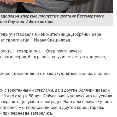
ю здоровья впервые пропустит шествие Бессмертного
вла Опутина. / Фото автора
 года, участвовала в ней жительница Добрянки Вера
ет своего отца – Ивана Спешилова.
онта, – говорит она. – Отец почти ничего
 в артиллерии, был ранен, получил тяжёлую контузию,
вскоре стремительно начало ухудшаться зрение, в конце
ки с толстенными стёклами, да и другие болячки давали
– Умер отец в 58 лет. Сейчас очень жалею, что не успела
ь сохранить документы, награды. Наш дом в начале улицы
топления, мы перевозили всё в другой конец города,
и при переезде затерялись.