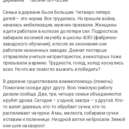
деревень — тысячи по России.
Семьи в деревне были большие. Четверо-пятеро
детей — это норма. Все трудились. Но пришла война,
началась мобилизация, мужчин призвали. Женщины
и дети работали в колхозе до потери сил. Подростков
забирали из семей на учёбу в школы ФЗО (фабрично-
заводского обучения), и после их окончания они
работали на военных заводах. Девчат постарше
отправляли учиться на трактористок, а некоторых тоже
призывали в армию. Трудности, голод, холод коснулись
всех. Но что же помогло выжить и победить?
В деревне существовала взаимопомощь (помочь).
Помогали соседи друг другу. Всю тяжёлую работу
делали сообща. Две, три, четыре семьи объединяются
и рубят дрова. Сегодня – у одной, завтра — у другой. Кто-
то валит деревья, кто-то обрубает сучки, кто-то
распиливает на чурки. А мы, мелкота, собираем сучки
и ставим к поленнице. Ни одной ветки не бросали. Зимой
они шли на хворост.