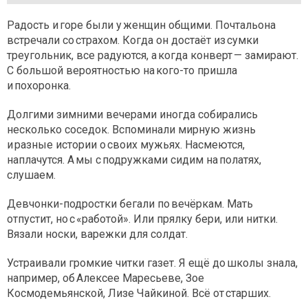
Радость и горе были у женщин общими. Почтальона
встречали со страхом. Когда он достаёт из сумки
треугольник, все радуются, а когда конверт — замирают.
С большой вероятностью на кого-то пришла
и похоронка.
Долгими зимними вечерами иногда собирались
несколько соседок. Вспоминали мирную жизнь
и разные истории о своих мужьях. Насмеются,
наплачутся. А мы с подружками сидим на полатях,
слушаем.
Девчонки-подростки бегали по вечёркам. Мать
отпустит, но с «работой». Или прялку бери, или нитки.
Вязали носки, варежки для солдат.
Устраивали громкие читки газет. Я ещё до школы знала,
например, об Алексее Маресьеве, Зое
Космодемьянской, Лизе Чайкиной. Всё от старших.