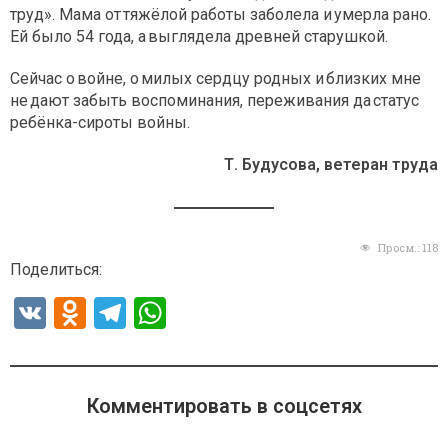
труд». Мама от тяжёлой работы заболела и умерла рано.
Ей было 54 года, а выглядела древней старушкой.
Сейчас о войне, о милых сердцу родных и близких мне
не дают забыть воспоминания, переживания да статус
ребёнка-сироты войны.
Т. Будусова, ветеран труда
Просм.:
118
Поделиться:
V
O
T
W
K
d
el
h
n
e
at
o
gr
s
Комментировать в соцсетях
kl
a
A