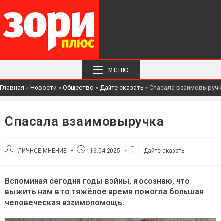
МЕНЮ
Главная
»
Новости
»
Общество
»
Дайте сказать
»
Спасала взаимовыруч
Спасала взаимовыручка
Автор
Запись
Рубрика
ЛИЧНОЕ МНЕНИЕ
16.04.2025
Дайте сказать
записи:
опубликована:
записи:
Вспоминая сегодня годы войны, я осознаю, что
выжить нам в то тяжёлое время помогла большая
человеческая взаимопомощь.