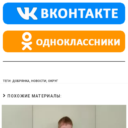
a
m
p
ss
p
ni
ki
ТЕГИ:
ДОБРЯНКА
,
НОВОСТИ
,
ОКРУГ
ПОХОЖИЕ МАТЕРИАЛЫ: