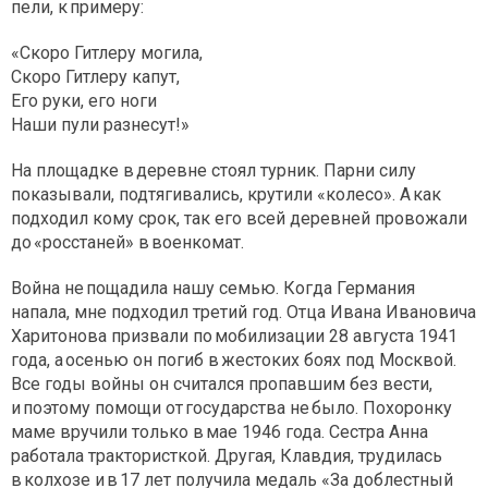
пели, к примеру:
«Скоро Гитлеру могила,
Скоро Гитлеру капут,
Его руки, его ноги
Наши пули разнесут!»
На площадке в деревне стоял турник. Парни силу
показывали, подтягивались, крутили «колесо». А как
подходил кому срок, так его всей деревней провожали
до «росстаней» в военкомат.
Война не пощадила нашу семью. Когда Германия
напала, мне подходил третий год. Отца Ивана Ивановича
Харитонова призвали по мобилизации 28 августа 1941
года, а осенью он погиб в жестоких боях под Москвой.
Все годы войны он считался пропавшим без вести,
и поэтому помощи от государства не было. Похоронку
маме вручили только в мае 1946 года. Сестра Анна
работала трактористкой. Другая, Клавдия, трудилась
в колхозе и в 17 лет получила медаль «За доблестный