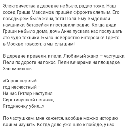
Электричества в деревне не было, радио тоже. Наш
сосед Гриша Максимов пришёл с фронта слепым. Его
поводырём была жена, тётя Поля. Ему выделили
наушники, батарейки и поставили радио. Когда дяди
Гриши не было дома, дочь Анна пускала нас послушать
это чудо техники. Было невероятно интересно! Где-то
в Москве говорят, а мы слышим!
В деревне и ревели, и пели. Любимый жанр — частушки.
Пели по дороге на покос. Пели вечерами на площадке.
Запомнилось:
«Сорок первый
год несчастный –
На нас Гитлер наступил.
Сиротинушкой оставил,
Ягодиночку убил…»
По частушкам, мне кажется, вообще можно историю
войны изучать. Когда дело уже шло к победе, у нас