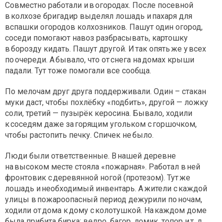
Совместно работали и в огородах. После посевной
в колхозе бригадир выделял лошадь и пахаря для
вспашки огородов колхозников. Пашут один огород,
соседи помогают навоз разбрасывать, картошку
в борозду кидать. Пашут другой. И так опять же у всех
по очереди. А бывало, что от снега на домах крыши
падали. Тут тоже помогали все сообща.
По мелочам друг друга поддерживали. Один – стакан
муки даст, чтобы похлёбку «подбить», другой — ложку
соли, третий — пузырёк керосина. Бывало, ходили
к соседям даже за горящим угольком с горшочком,
чтобы растопить печку. Спичек не было.
Люди были ответственные. В нашей деревне
на высоком месте стояла «пожарная». Работал в ней
фронтовик с деревянной ногой (протезом). Тут же
лошадь и необходимый инвентарь. А жители с каждой
улицы в пожароопасный период дежурили по ночам,
ходили от дома к дому с колотушкой. На каждом доме
была прибита бирка: ведро, багор, ломик, топор и т. д.