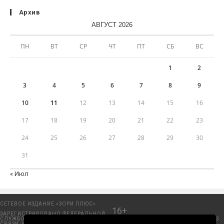
Архив
АВГУСТ 2026
ПН
ВТ
СР
ЧТ
ПТ
СБ
ВС
1
2
3
4
5
6
7
8
9
10
11
12
13
14
15
16
17
18
19
20
21
22
23
24
25
26
27
28
29
30
31
« Июл
СЕТЕВОЕ ИЗДАНИЕ «ЗОРИ ПЛЮС»
16+
ЗАРЕГИСТРИРОВАНО ФЕДЕРАЛЬНОЙ
СЛУЖБОЙ ПО НАДЗОРУ В СФЕРЕ
Добрянский городской портал. © 2006 - 2023
СВЯЗИ, ИНФОРМАЦИОННЫХ
ООО «Пресса-Том».