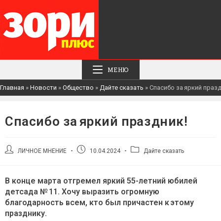
МЕНЮ
Главная
»
Новости
»
Общество
»
Дайте сказать
»
Спасибо за яркий празд
Спасибо за яркий праздник!
Автор
Запись
Рубрика
ЛИЧНОЕ МНЕНИЕ
10.04.2024
Дайте сказать
записи:
опубликована:
записи:
В конце марта отгремел яркий 55-летний юбилей
детсада № 11. Хочу выразить огромную
благодарность всем, кто был причастен к этому
празднику.