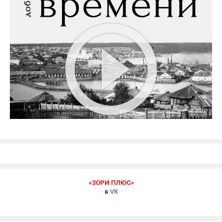
«ЗОРИ ПЛЮС»
в
VK