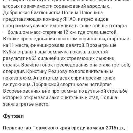
вторых по значимости соревнований взрослых.
Добрянская биатлонистка Полина Плюснина,
представляющая команду ЯНАО, из трёх видов
программы удачнее выступила в гонке с общего старта
— большом масс-старте на 12 км, где стала шестой.
В гонке преследования по итогам спринта она, стартовав
на 11 месте, финишировала девятой. В розыгрыше
Кубка страны наша землячка показала шестой
результат из 63 сильнейших стреляющих лыжниц
страны. В зачёте гонок преследования она стала третьей,
опередив Кристину Резцову по дополнительным
показателям. А по итогам всех спринтерских гонок
выпускница Добрянской спортшколы четвёртая.
В соревнованиях вне программы по дуэльной стрельбе,
которые открывали заключительный этап, Полина
заняла третье место.
Футзал
Первенство Пермского края среди команд 2015 г.р., I