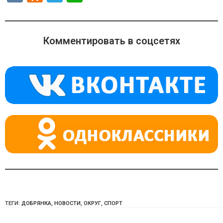
K
d
el
h
n
e
at
o
gr
s
Комментировать в соцсетях
kl
a
A
a
m
p
ss
p
ni
ki
ТЕГИ:
ДОБРЯНКА
,
НОВОСТИ
,
ОКРУГ
,
СПОРТ