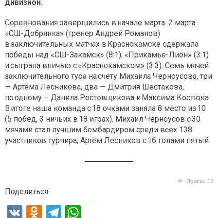
дивизион.
Соревнования завершились в начале марта. 2 марта
«СШ-Добрянка» (тренер Андрей Романов)
в заключительных матчах в Краснокамске одержала
победы над «СШ-Закамск» (8:1), «Прикамье-Лион» (3:1)
и сыграла вничью с «Краснокамском» (3:3). Семь мячей
заключительного тура на счету Михаила Черноусова, три
— Артёма Лесникова, два — Дмитрия Шестакова,
по одному – Данила Ростовщикова и Максима Костюка.
В итоге наша команда с 18 очками заняла 8 место из 10
(5 побед, 3 ничьих в 18 играх). Михаил Черноусов с 30
мячами стал лучшим бомбардиром среди всех 138
участников турнира, Артём Лесников с 16 голами пятый.
Просм.:
12
Поделиться:
V
O
T
W