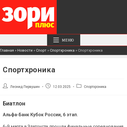
МЕНЮ
Главная
»
Новости
»
Спорт
»
Спортхроника
»
Спортхроника
Спортхроника
Автор
Запись
Рубрика
Леонид Первушин
12.03.2025
Спортхроника
записи:
опубликована:
записи:
Биатлон
Альфа-Банк Кубок России, 6 этап.
6-9 марта в Златоусте прошли финальные соревнования