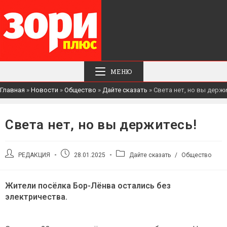
МЕНЮ
Главная
»
Новости
»
Общество
»
Дайте сказать
»
Света нет, но вы держи
Света нет, но вы держитесь!
Автор
Запись
Рубрика
РЕДАКЦИЯ
28.01.2025
Дайте сказать
/
Общество
записи:
опубликована:
записи:
Жители посёлка Бор-Лёнва остались без
электричества.