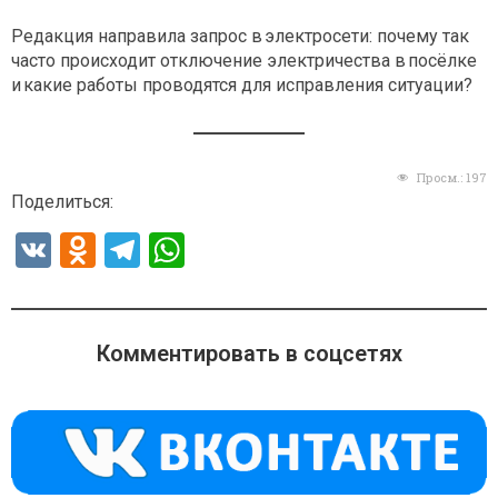
Редакция направила запрос в электросети: почему так
часто происходит отключение электричества в посёлке
и какие работы проводятся для исправления ситуации?
Просм.:
197
Поделиться:
V
O
T
W
K
d
el
h
n
e
at
o
gr
s
Комментировать в соцсетях
kl
a
A
a
m
p
ss
p