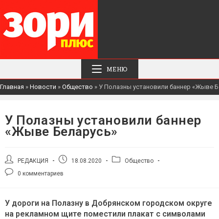
МЕНЮ
Главная
»
Новости
»
Общество
»
У Полазны установили баннер «Жыве Б
У Полазны установили баннер
«Жыве Беларусь»
Автор
Запись
Рубрика
РЕДАКЦИЯ
18.08.2020
Общество
записи:
опубликована:
записи:
Комментарии
0 комментариев
к
записи:
У дороги на Полазну в Добрянском городском округе
на рекламном щите поместили плакат с символами