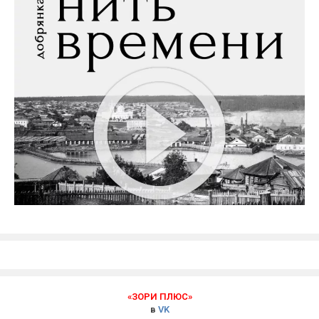
«ЗОРИ ПЛЮС»
в
VK