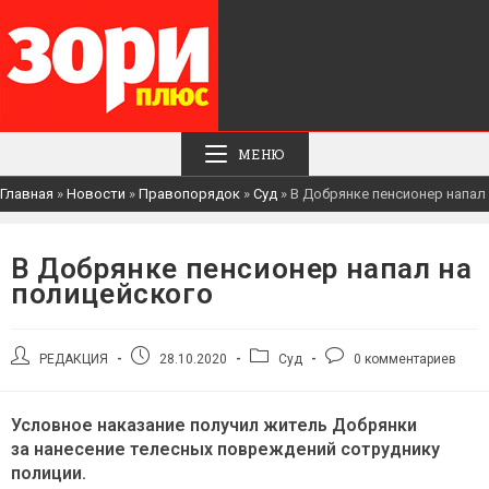
МЕНЮ
Главная
»
Новости
»
Правопорядок
»
Суд
»
В Добрянке пенсионер напал
В Добрянке пенсионер напал на
полицейского
Автор
Запись
Рубрика
Комментарии
РЕДАКЦИЯ
28.10.2020
Суд
0 комментариев
записи:
опубликована:
записи:
к
записи:
Условное наказание получил житель Добрянки
за нанесение телесных повреждений сотруднику
полиции.