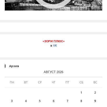
«ЗОРИ ПЛЮС»
в
VK
Архив
АВГУСТ 2026
ПН
ВТ
СР
ЧТ
ПТ
СБ
ВС
1
2
3
4
5
6
7
8
9