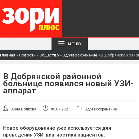
МЕНЮ
Главная
»
Новости
»
Общество
»
Здравоохранение
»
В Добрянской райо
В Добрянской районной
больнице появился новый УЗИ-
аппарат
Автор
Запись
Рубрика
Анна Волкова
05.07.2021
Здравоохранение
записи:
опубликована:
записи:
Новое оборудование уже используется для
проведения УЗИ-диагностики пациентов.