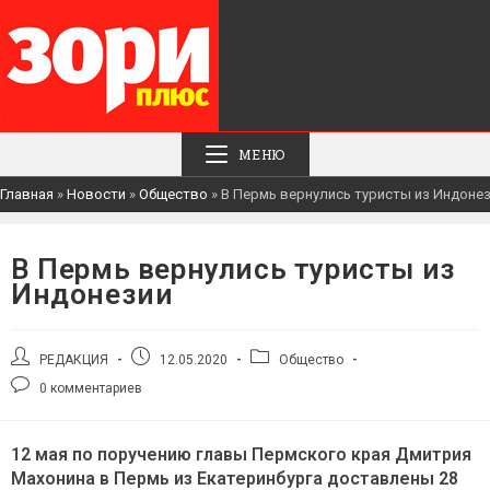
МЕНЮ
Главная
»
Новости
»
Общество
»
В Пермь вернулись туристы из Индоне
В Пермь вернулись туристы из
Индонезии
Автор
Запись
Рубрика
РЕДАКЦИЯ
12.05.2020
Общество
записи:
опубликована:
записи:
Комментарии
0 комментариев
к
записи:
12 мая по поручению главы Пермского края Дмитрия
Махонина в Пермь из Екатеринбурга доставлены 28