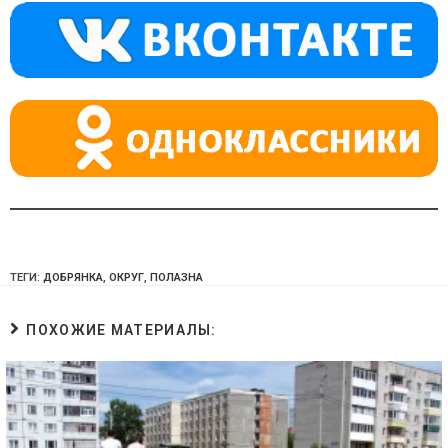
a
m
p
ss
p
ni
ki
ТЕГИ:
ДОБРЯНКА
,
ОКРУГ
,
ПОЛАЗНА
ПОХОЖИЕ МАТЕРИАЛЫ: