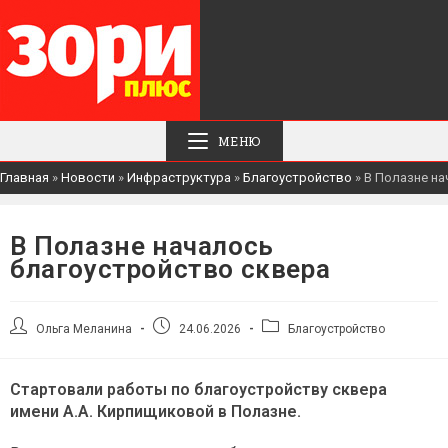
МЕНЮ
Главная
»
Новости
»
Инфраструктура
»
Благоустройство
»
В Полазне на
В Полазне началось
благоустройство сквера
Автор
Запись
Рубрика
Ольга Меланина
24.06.2026
Благоустройство
записи:
опубликована:
записи:
Стартовали работы по благоустройству сквера
имени А.А. Кирпищиковой в Полазне.