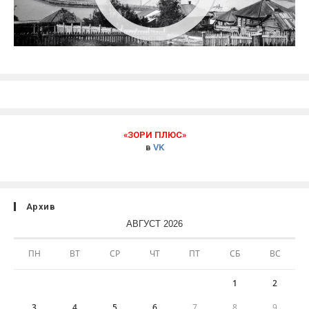
«ЗОРИ ПЛЮС»
в
VK
Архив
АВГУСТ 2026
ПН
ВТ
СР
ЧТ
ПТ
СБ
ВС
1
2
3
4
5
6
7
8
9