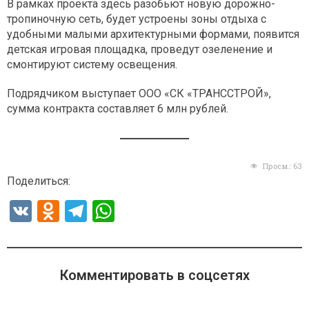
В рамках проекта здесь разобьют новую дорожно-
тропиночную сеть, будет устроены зоны отдыха с
удобными малыми архитектурными формами, появится
детская игровая площадка, проведут озеленение и
смонтируют систему освещения.
Подрядчиком выступает ООО «СК «ТРАНССТРОЙ»,
сумма контракта составляет 6 млн рублей.
Просм.:
63
Поделиться:
V
O
T
W
K
d
el
h
n
e
at
o
gr
s
Комментировать в соцсетях
kl
a
A