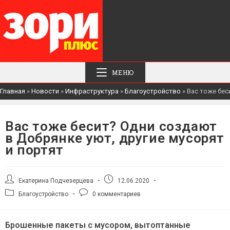
МЕНЮ
Главная
»
Новости
»
Инфраструктура
»
Благоустройство
»
Вас тоже бес
Вас тоже бесит? Одни создают
в Добрянке уют, другие мусорят
и портят
Автор
Запись
Екатерина Подчезерцева
12.06.2020
записи:
опубликована:
Рубрика
Комментарии
Благоустройство
0 комментариев
записи:
к
записи:
Брошенные пакеты с мусором, вытоптанные