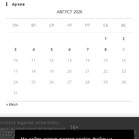
Архив
АВГУСТ 2026
ПН
ВТ
СР
ЧТ
ПТ
СБ
ВС
1
2
3
4
5
6
7
8
9
10
11
12
13
14
15
16
17
18
19
20
21
22
23
24
25
26
27
28
29
30
31
« Июл
СЕТЕВОЕ ИЗДАНИЕ «ЗОРИ ПЛЮС»
16+
ЗАРЕГИСТРИРОВАНО ФЕДЕРАЛЬНОЙ
СЛУЖБОЙ ПО НАДЗОРУ В СФЕРЕ
Добрянский городской портал. © 2006 - 2023
СВЯЗИ, ИНФОРМАЦИОННЫХ
ООО «Пресса-Том».
ТЕХНОЛОГИЙ И МАССОВЫХ
Политика защиты и обработки персональных