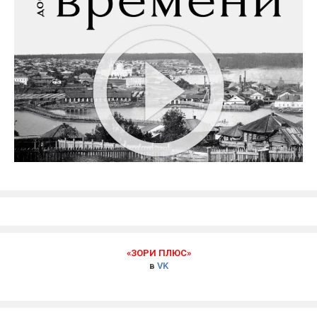
«ЗОРИ ПЛЮС»
в
VK