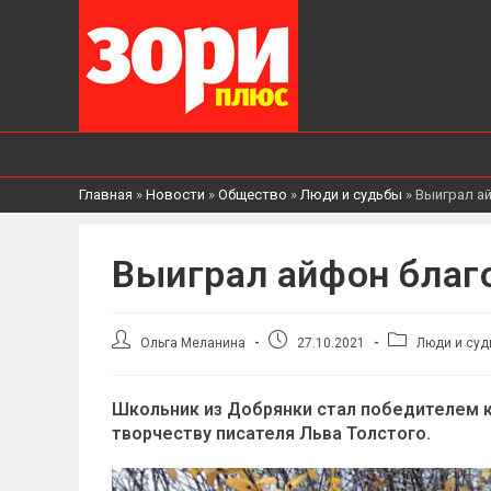
Главная
»
Новости
»
Общество
»
Люди и судьбы
»
Выиграл а
Выиграл айфон благ
Автор
Запись
Рубрика
Ольга Меланина
27.10.2021
Люди и суд
записи:
опубликована:
записи:
Школьник из Добрянки стал победителем 
творчеству писателя Льва Толстого.