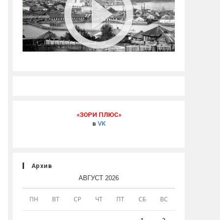
«ЗОРИ ПЛЮС»
в
VK
Архив
АВГУСТ 2026
ПН
ВТ
СР
ЧТ
ПТ
СБ
ВС