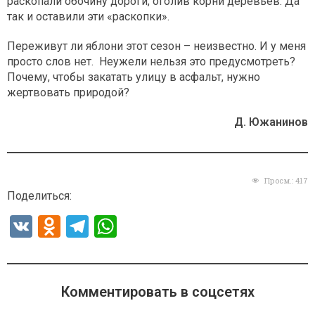
раскопали обочину дороги, оголив корни деревьев. Да
так и оставили эти «раскопки».
Переживут ли яблони этот сезон – неизвестно. И у меня
просто слов нет. Неужели нельзя это предусмотреть?
Почему, чтобы закатать улицу в асфальт, нужно
жертвовать природой?
Д. Южанинов
Просм.:
417
Поделиться:
V
O
T
W
K
d
el
h
n
e
at
o
gr
s
Комментировать в соцсетях