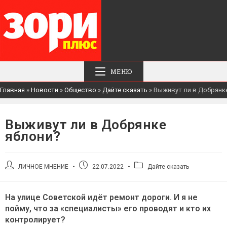
МЕНЮ
Главная
»
Новости
»
Общество
»
Дайте сказать
»
Выживут ли в Добрянк
Выживут ли в Добрянке
яблони?
Автор
Запись
Рубрика
ЛИЧНОЕ МНЕНИЕ
22.07.2022
Дайте сказать
записи:
опубликована:
записи:
На улице Советской идёт ремонт дороги. И я не
пойму, что за «специалисты» его проводят и кто их
контролирует?