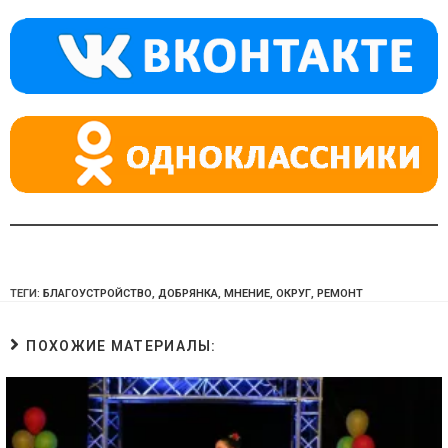
kl
a
A
a
m
p
ss
p
ni
ki
ТЕГИ:
БЛАГОУСТРОЙСТВО
,
ДОБРЯНКА
,
МНЕНИЕ
,
ОКРУГ
,
РЕМОНТ
ПОХОЖИЕ МАТЕРИАЛЫ: