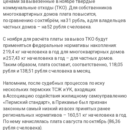
ценами за вывезенные в ноябре твёрдые
коммунальные отходы (ТКО). Для собственников
многоквартирных домов плата повысится,
по сравнению с октябрём, на 31 рубль, а для владельцев
частных домов – на 52 рубля с человека.
С ноября для расчёта платы за вывоз ТКО будут
применяться федеральные нормативы накопления:
219,4 кг на человека в год для многоквартирных домов
и 257,43 кг на человека в год – для частных домов.
Таким образом, плата составит, соответственно, 118,05
рубля и 138,51 руб­ля с человека в месяц.
Напомним, после судебных процессов по иску
нескольких пермских ТСЖ и УК, входящих
в Ассоциацию содействия жилищному самоуправлению
«Пермский стандарт», в Прикамье был признан
законным самый низкий из всех принятых ранее
региональных нормативов – 160,51 кг на человека в год.
По нему начислялась плата с августа по октябрь (86,36
рубля с человека).