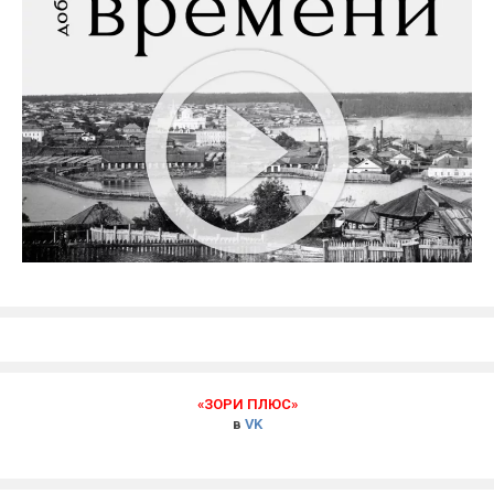
«ЗОРИ ПЛЮС»
в
VK