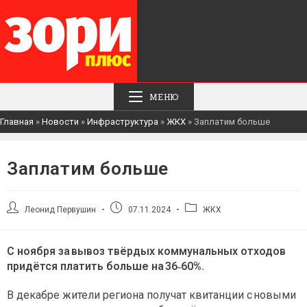
МЕНЮ
Главная
»
Новости
»
Инфраструктура
»
ЖКХ
»
Заплатим больше
Заплатим больше
Автор
Запись
Рубрика
Леонид Первушин
07.11.2024
ЖКХ
записи:
опубликована:
записи:
С ноября за вывоз твёрдых коммунальных отходов
придётся платить больше на 36‑60%.
В декабре жители региона получат квитанции с новыми