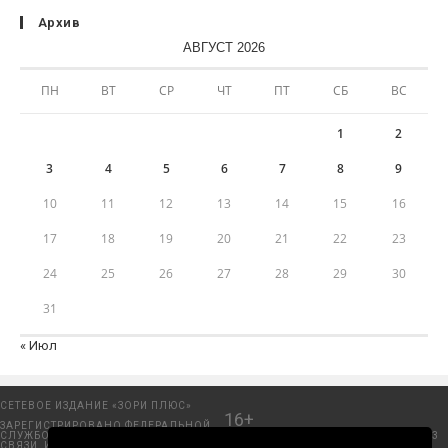
Архив
АВГУСТ 2026
ПН
ВТ
СР
ЧТ
ПТ
СБ
ВС
1
2
3
4
5
6
7
8
9
10
11
12
13
14
15
16
17
18
19
20
21
22
23
24
25
26
27
28
29
30
31
« Июл
СЕТЕВОЕ ИЗДАНИЕ «ЗОРИ ПЛЮС»
16+
ЗАРЕГИСТРИРОВАНО ФЕДЕРАЛЬНОЙ
СЛУЖБОЙ ПО НАДЗОРУ В СФЕРЕ
Добрянский городской портал. © 2006 - 2023
СВЯЗИ, ИНФОРМАЦИОННЫХ
ООО «Пресса-Том».