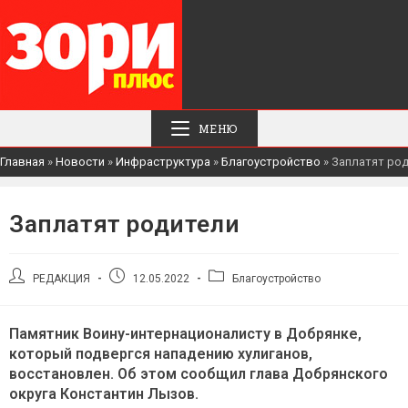
МЕНЮ
Главная
»
Новости
»
Инфраструктура
»
Благоустройство
»
Заплатят ро
Заплатят родители
Автор
Запись
Рубрика
РЕДАКЦИЯ
12.05.2022
Благоустройство
записи:
опубликована:
записи:
Памятник Воину-интернационалисту в Добрянке,
который подвергся нападению хулиганов,
восстановлен. Об этом сообщил глава Добрянского
округа Константин Лызов.