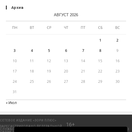
Архив
АВГУСТ 2026
ПН
ВТ
СР
ЧТ
ПТ
СБ
ВС
1
2
3
4
5
6
7
8
9
10
11
12
13
14
15
16
17
18
19
20
21
22
23
24
25
26
27
28
29
30
31
« Июл
СЕТЕВОЕ ИЗДАНИЕ «ЗОРИ ПЛЮС»
16+
ЗАРЕГИСТРИРОВАНО ФЕДЕРАЛЬНОЙ
СЛУЖБОЙ ПО НАДЗОРУ В СФЕРЕ
Добрянский городской портал. © 2006 - 2023