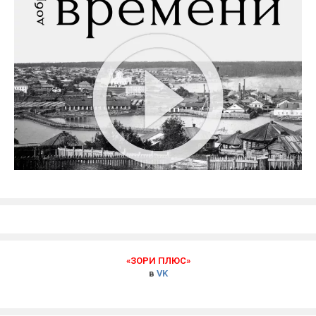
«ЗОРИ ПЛЮС»
в
VK