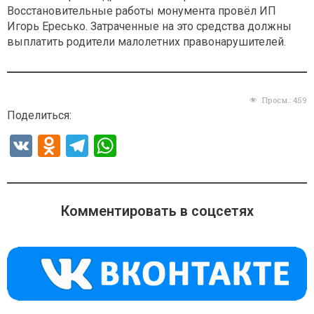
Восстановительные работы монумента провёл ИП
Игорь Ересько. Затраченные на это средства должны
выплатить родители малолетних правонарушителей.
Просм.:
459
Поделиться:
V
O
T
W
K
d
el
h
n
e
at
o
gr
s
Комментировать в соцсетях
kl
a
A
a
m
p
ss
p
ni