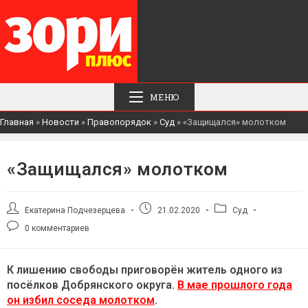
МЕНЮ
Главная
»
Новости
»
Правопорядок
»
Суд
»
«Защищался» молотком
«Защищался» молотком
Автор
Запись
Рубрика
Екатерина Подчезерцева
21.02.2020
Суд
записи:
опубликована:
записи:
Комментарии
0 комментариев
к
записи:
К лишению свободы приговорён житель одного из
посёлков Добрянского округа.
В мае прошлого года
он избил соседа молотком
.