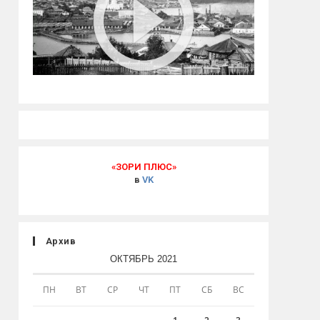
«ЗОРИ ПЛЮС»
в
VK
Архив
ОКТЯБРЬ 2021
ПН
ВТ
СР
ЧТ
ПТ
СБ
ВС