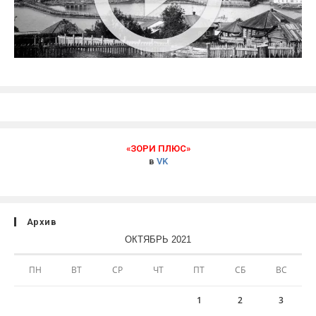
«ЗОРИ ПЛЮС»
в
VK
Архив
ОКТЯБРЬ 2021
ПН
ВТ
СР
ЧТ
ПТ
СБ
ВС
1
2
3