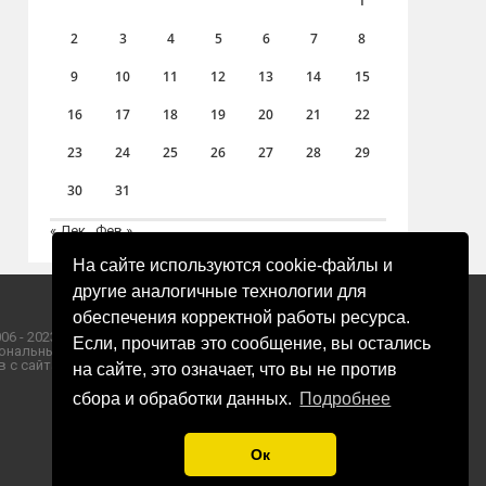
1
2
3
4
5
6
7
8
9
10
11
12
13
14
15
16
17
18
19
20
21
22
23
24
25
26
27
28
29
30
31
« Дек
Фев »
На сайте используются cookie-файлы и
другие аналогичные технологии для
обеспечения корректной работы ресурса.
06 - 2023 ООО «Пресса-Том».
Если, прочитав это сообщение, вы остались
ональных данных ООО «Пресса-Том».
 с сайта «ЗОРИ ПЛЮС».
на сайте, это означает, что вы не против
сбора и обработки данных.
Подробнее
Ок