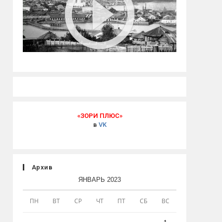
«ЗОРИ ПЛЮС»
в
VK
Архив
ЯНВАРЬ 2023
ПН
ВТ
СР
ЧТ
ПТ
СБ
ВС