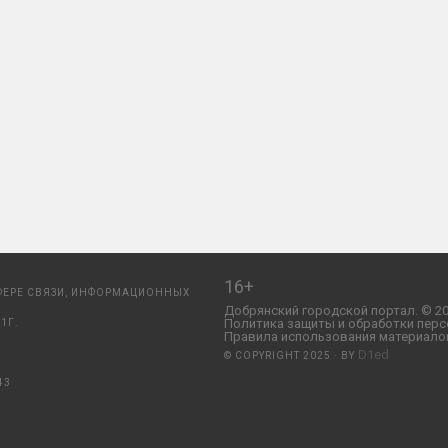
16+
ФЕРЕ СВЯЗИ, ИНФОРМАЦИОННЫХ
Добрянский городской портал. © 20
Политика защиты и обработки перс
1Г.
Правила использования материалов
D1ed
© COPYRIGHT 2025 · BY
43