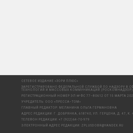
СЕТЕВОЕ ИЗДАНИЕ «ЗОРИ ПЛЮС»
ЗАРЕГИСТРИРОВАНО ФЕДЕРАЛЬНОЙ СЛУЖБОЙ ПО НАДЗОРУ В С
ТЕХНОЛОГИЙ И МАССОВЫХ КОММУНИКАЦИЙ (РОСКОМНАДЗОР)
РЕГИСТРАЦИОННЫЙ НОМЕР ЭЛ № ФС 77–80612 ОТ 15 МАРТА 202
УЧРЕДИТЕЛЬ: ООО «ПРЕССА–ТОМ»
ГЛАВНЫЙ РЕДАКТОР: МЕЛАНИНА ОЛЬГА ГЕРМАНОВНА
АДРЕС РЕДАКЦИИ: Г. ДОБРЯНКА, 618740, УЛ. ГЕРЦЕНА, Д. 47, К. 
ТЕЛЕФОН РЕДАКЦИИ:
+7 (922)64-70-979
ЭЛЕКТРОННЫЙ АДРЕС РЕДАКЦИИ:
ZPLUSDOBR@YANDEX.RU