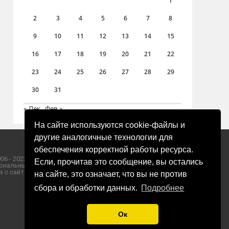
1
2
3
4
5
6
7
8
9
10
11
12
13
14
15
16
17
18
19
20
21
22
23
24
25
26
27
28
29
30
31
« Дек
Фев »
На сайте используются cookie-файлы и
другие аналогичные технологии для
обеспечения корректной работы ресурса.
06 - 2023 ООО «Пресса-Том».
Если, прочитав это сообщение, вы остались
ональных данных ООО «Пресса-Том».
 с сайта «ЗОРИ ПЛЮС».
на сайте, это означает, что вы не против
сбора и обработки данных.
Подробнее
Ок