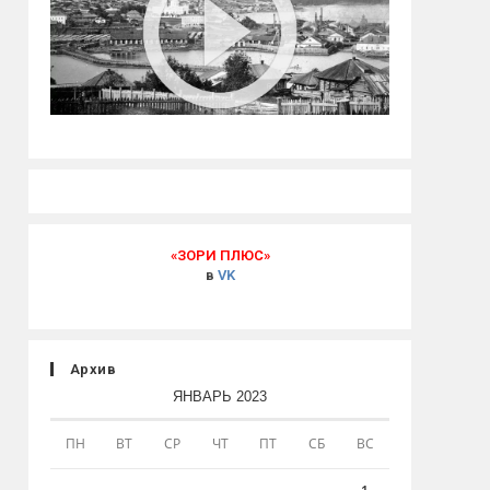
«ЗОРИ ПЛЮС»
в
VK
Архив
ЯНВАРЬ 2023
ПН
ВТ
СР
ЧТ
ПТ
СБ
ВС