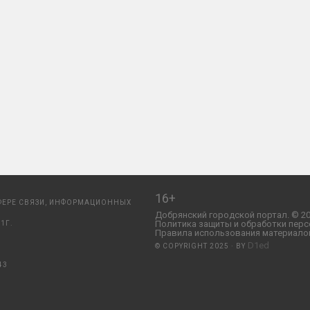
16+
ФЕРЕ СВЯЗИ, ИНФОРМАЦИОННЫХ
Добрянский городской портал. © 20
Политика защиты и обработки перс
1Г.
Правила использования материалов
D1ed
© COPYRIGHT 2025 · BY
43