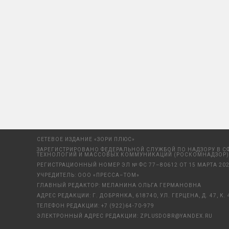
СЕТЕВОЕ ИЗДАНИЕ «ЗОРИ ПЛЮС»
ЗАРЕГИСТРИРОВАНО ФЕДЕРАЛЬНОЙ СЛУЖБОЙ ПО НАДЗОРУ В С
ТЕХНОЛОГИЙ И МАССОВЫХ КОММУНИКАЦИЙ (РОСКОМНАДЗОР)
РЕГИСТРАЦИОННЫЙ НОМЕР ЭЛ № ФС 77–80612 ОТ 15 МАРТА 202
УЧРЕДИТЕЛЬ: ООО «ПРЕССА–ТОМ»
ГЛАВНЫЙ РЕДАКТОР: МЕЛАНИНА ОЛЬГА ГЕРМАНОВНА
АДРЕС РЕДАКЦИИ: Г. ДОБРЯНКА, 618740, УЛ. ГЕРЦЕНА, Д. 47, К. 
ТЕЛЕФОН РЕДАКЦИИ:
+7 (922)64-70-979
ЭЛЕКТРОННЫЙ АДРЕС РЕДАКЦИИ:
ZPLUSDOBR@YANDEX.RU