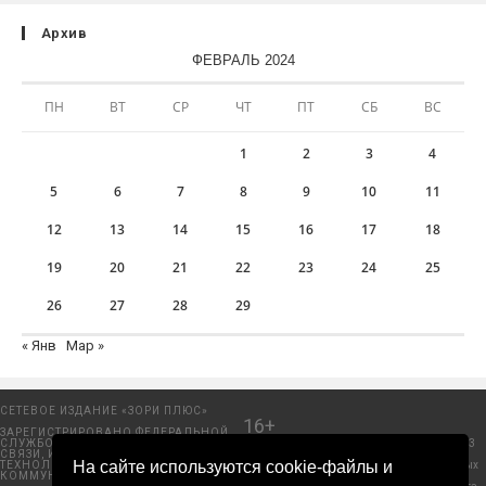
Архив
ФЕВРАЛЬ 2024
ПН
ВТ
СР
ЧТ
ПТ
СБ
ВС
1
2
3
4
5
6
7
8
9
10
11
12
13
14
15
16
17
18
19
20
21
22
23
24
25
26
27
28
29
« Янв
Мар »
СЕТЕВОЕ ИЗДАНИЕ «ЗОРИ ПЛЮС»
16+
ЗАРЕГИСТРИРОВАНО ФЕДЕРАЛЬНОЙ
СЛУЖБОЙ ПО НАДЗОРУ В СФЕРЕ
Добрянский городской портал. © 2006 - 2023
СВЯЗИ, ИНФОРМАЦИОННЫХ
ООО «Пресса-Том».
На сайте используются cookie-файлы и
ТЕХНОЛОГИЙ И МАССОВЫХ
Политика защиты и обработки персональных
КОММУНИКАЦИЙ (РОСКОМНАДЗОР)
данных ООО «Пресса-Том».