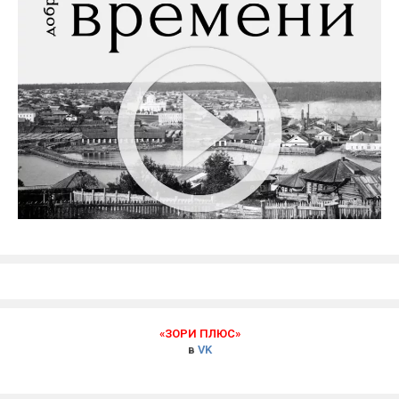
«ЗОРИ ПЛЮС»
в
VK