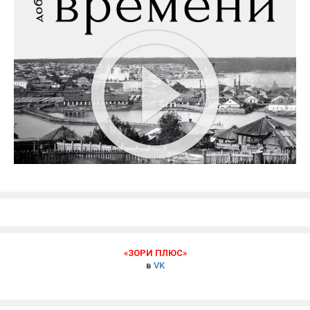
«ЗОРИ ПЛЮС»
в
VK