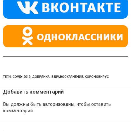
a
m
p
ss
p
ni
ki
ТЕГИ:
COVID-2019
,
ДОБРЯНКА
,
ЗДРАВООХРАНЕНИЕ
,
КОРОНОВИРУС
Добавить комментарий
Вы должны быть
авторизованы
, чтобы оставить
комментарий.