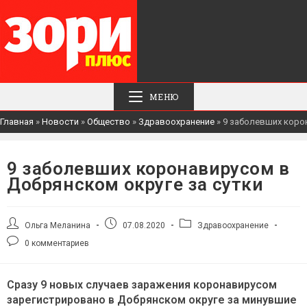
МЕНЮ
Главная
»
Новости
»
Общество
»
Здравоохранение
»
9 заболевших коро
9 заболевших коронавирусом в
Добрянском округе за сутки
Автор
Запись
Рубрика
Ольга Меланина
07.08.2020
Здравоохранение
записи:
опубликована:
записи:
Комментарии
0 комментариев
к
записи:
Сразу 9 новых случаев заражения коронавирусом
зарегистрировано в Добрянском округе за минувшие