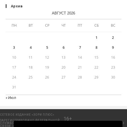
Архив
АВГУСТ 2026
ПН
ВТ
СР
ЧТ
ПТ
СБ
ВС
1
2
3
4
5
6
7
8
9
10
11
12
13
14
15
16
17
18
19
20
21
22
23
24
25
26
27
28
29
30
31
« Июл
СЕТЕВОЕ ИЗДАНИЕ «ЗОРИ ПЛЮС»
16+
ЗАРЕГИСТРИРОВАНО ФЕДЕРАЛЬНОЙ
СЛУЖБОЙ ПО НАДЗОРУ В СФЕРЕ
Добрянский городской портал. © 2006 - 2023
СВЯЗИ, ИНФОРМАЦИОННЫХ
ООО «Пресса-Том».