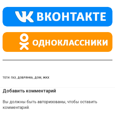
kl
a
A
a
m
p
ss
p
ni
ki
ТЕГИ:
ГАЗ
,
ДОБРЯНКА
,
ДОМ
,
ЖКХ
Добавить комментарий
Вы должны быть
авторизованы
, чтобы оставить
комментарий.