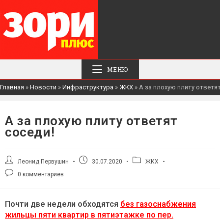
МЕНЮ
Главная
»
Новости
»
Инфраструктура
»
ЖКХ
»
А за плохую плиту ответят
А за плохую плиту ответят
соседи!
Автор
Запись
Рубрика
Леонид Первушин
30.07.2020
ЖКХ
записи:
опубликована:
записи:
Комментарии
0 комментариев
к
записи:
Почти две недели обходятся
без газоснабжения
жильцы пяти квартир в пятиэтажке по пер.