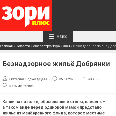
МЕНЮ
Главная
»
Новости
»
Инфраструктура
»
ЖКХ
»
Безнадзорное жильё Доб
Безнадзорное жильё Добрянки
Автор
Запись
Рубрика
Екатерина Подчезерцева
05.04.2020
ЖКХ
записи:
опубликована:
записи:
Комментарии
0 комментариев
к
записи:
Капли на потолке, обшарпанные стены, плесень –
в таком виде перед одинокой мамой предстало
жильё из манёвренного фонда, которое местные