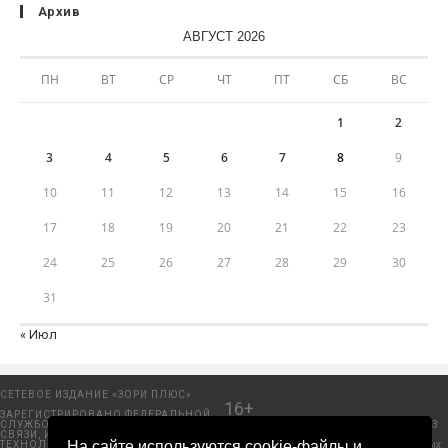
Архив
АВГУСТ 2026
ПН
ВТ
СР
ЧТ
ПТ
СБ
ВС
1
2
3
4
5
6
7
8
9
10
11
12
13
14
15
16
17
18
19
20
21
22
23
24
25
26
27
28
29
30
31
« Июл
СЕТЕВОЕ ИЗДАНИЕ «ЗОРИ ПЛЮС»
16+
ЗАРЕГИСТРИРОВАНО ФЕДЕРАЛЬНОЙ
СЛУЖБОЙ ПО НАДЗОРУ В СФЕРЕ
Добрянский городской портал. © 2006 - 2023
СВЯЗИ, ИНФОРМАЦИОННЫХ
ООО «Пресса-Том».
На сайте используются cookie-файлы и
ТЕХНОЛОГИЙ И МАССОВЫХ
Политика защиты и обработки персональных