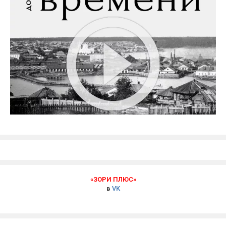
«ЗОРИ ПЛЮС»
в
VK