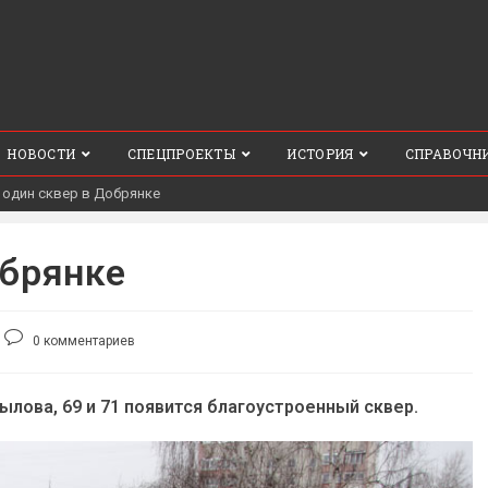
НОВОСТИ
СПЕЦПРОЕКТЫ
ИСТОРИЯ
СПРАВОЧН
 один сквер в Добрянке
обрянке
Комментарии
0 комментариев
к
записи:
ылова, 69 и 71 появится благоустроенный сквер.