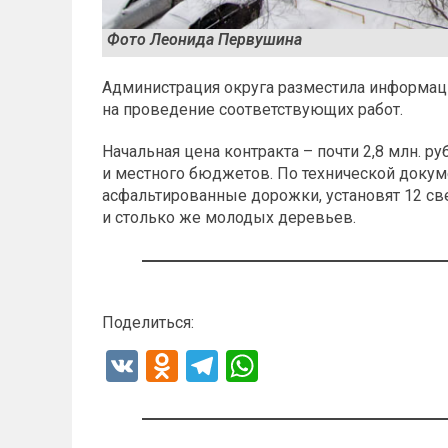
Фото Леонида Первушина
Администрация округа разместила информац
на проведение соответствующих работ.
Начальная цена контракта – почти 2,8 млн. р
и местного бюджетов. По технической докум
асфальтированные дорожки, установят 12 св
и столько же молодых деревьев.
Поделиться:
V
O
T
W
K
d
el
h
n
e
at