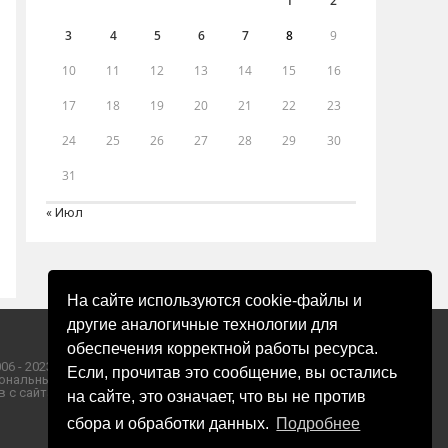
1
2
3
4
5
6
7
8
9
10
11
12
13
14
15
16
17
18
19
20
21
22
23
24
25
26
27
28
29
30
31
« Июл
На сайте используются cookie-файлы и
другие аналогичные технологии для
обеспечения корректной работы ресурса.
06 - 2023 ООО «Пресса-Том».
Если, прочитав это сообщение, вы остались
ональных данных ООО «Пресса-Том».
 с сайта «ЗОРИ ПЛЮС».
на сайте, это означает, что вы не против
сбора и обработки данных.
Подробнее