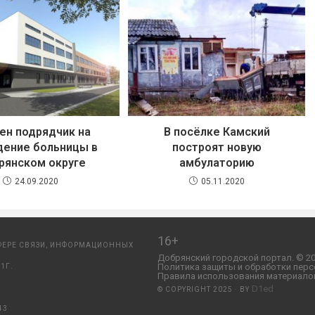
ен подрядчик на
В посёлке Камский
дение больницы в
построят новую
рянском округе
амбулаторию
24.09.2020
05.11.2020
16+
ФЕРЕ СВЯЗИ, ИНФОРМАЦИОННЫХ
Добрянский городской портал. © 20
Политика защиты и обработки перс
1Г.
Правила использования материалов
D1ed
© COPYRIGHT 2025 · BY
43