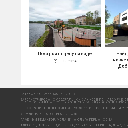
Построят сцену на воде
Найд
возве
03.06.2024
Доб
СЕТЕВОЕ ИЗДАНИЕ «ЗОРИ ПЛЮС»
ЗАРЕГИСТРИРОВАНО ФЕДЕРАЛЬНОЙ СЛУЖБОЙ ПО НАДЗОРУ В С
ТЕХНОЛОГИЙ И МАССОВЫХ КОММУНИКАЦИЙ (РОСКОМНАДЗОР)
РЕГИСТРАЦИОННЫЙ НОМЕР ЭЛ № ФС 77–80612 ОТ 15 МАРТА 202
УЧРЕДИТЕЛЬ: ООО «ПРЕССА–ТОМ»
ГЛАВНЫЙ РЕДАКТОР: МЕЛАНИНА ОЛЬГА ГЕРМАНОВНА
АДРЕС РЕДАКЦИИ: Г. ДОБРЯНКА, 618740, УЛ. ГЕРЦЕНА, Д. 47, К. 