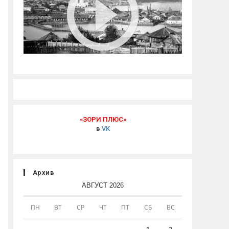
«ЗОРИ ПЛЮС»
в
VK
Архив
АВГУСТ 2026
ПН
ВТ
СР
ЧТ
ПТ
СБ
ВС