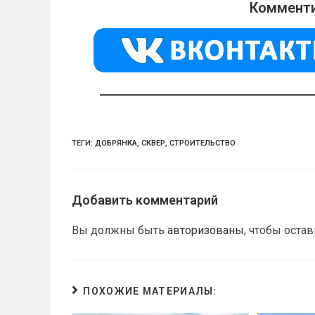
o
gr
s
Комменти
kl
a
A
a
m
p
ss
p
ni
ki
ТЕГИ:
ДОБРЯНКА
,
СКВЕР
,
СТРОИТЕЛЬСТВО
Добавить комментарий
Вы должны быть
авторизованы
, чтобы оста
ПОХОЖИЕ МАТЕРИАЛЫ: