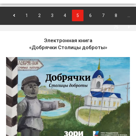
1
2
3
4
5
6
7
8
…
75
Электронная книга
«Добрячки Столицы доброты»