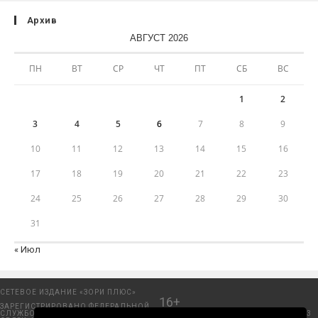
Архив
АВГУСТ 2026
ПН
ВТ
СР
ЧТ
ПТ
СБ
ВС
1
2
3
4
5
6
7
8
9
10
11
12
13
14
15
16
17
18
19
20
21
22
23
24
25
26
27
28
29
30
31
« Июл
СЕТЕВОЕ ИЗДАНИЕ «ЗОРИ ПЛЮС»
16+
ЗАРЕГИСТРИРОВАНО ФЕДЕРАЛЬНОЙ
СЛУЖБОЙ ПО НАДЗОРУ В СФЕРЕ
Добрянский городской портал. © 2006 - 2023