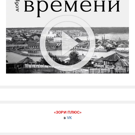
«ЗОРИ ПЛЮС»
в
VK